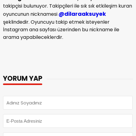
takipçisi bulunuyor. Takipçileri ile sık sık etkileşim kuran
@dilaraaksuyek
oyuncunun nicknamesi
şeklindedir. Oyuncuyu takip etmek isteyenler
İnstagram ana sayfası üzerinden bu nickname ile
arama yapabileceklerdir.
YORUM YAP