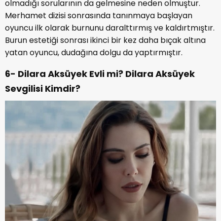
olmadığı sorularının da gelmesine neden olmuştur.
Merhamet dizisi sonrasında tanınmaya başlayan
oyuncu ilk olarak burnunu daralttırmış ve kaldırtmıştır.
Burun estetiği sonrası ikinci bir kez daha bıçak altına
yatan oyuncu, dudağına dolgu da yaptırmıştır.
6- Dilara Aksüyek Evli mi? Dilara Aksüyek
Sevgilisi Kimdir?