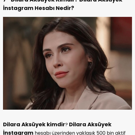
İnstagram Hesabı Nedir?
Dilara Aksüyek
kimdir
Dilara Aksüyek
?
İnstagram
hesabı üzerinden yaklaşık 500 bin aktif