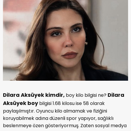
Dilara Aksüyek kimdir,
Dilara
boy kilo bilgisi ne?
Aksüyek boy
bilgisi 1.68 kilosu ise 58 olarak
paylaşılmıştır. Oyuncu kilo almamak ve fiziğini
koruyabilmek adına düzenli spor yapıyor, sağlıklı
beslenmeye özen gösteriyormuş. Zaten sosyal medya