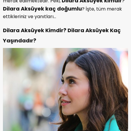
Dilara Aksüyek kimdir
merak edilmektedir. Peki,
?
Dilara Aksüyek kaç doğumlu
? İşte, tüm merak
ettikleriniz ve yanıtları…
Dilara Aksüyek Kimdir? Dilara Aksüyek Kaç
Yaşındadır?