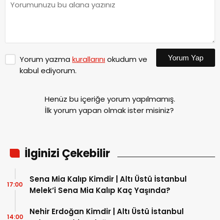
Yorum Yap
Yorum yazma
kurallarını
okudum ve
kabul ediyorum.
Henüz bu içeriğe yorum yapılmamış.
İlk yorum yapan olmak ister misiniz?
İlginizi Çekebilir
Sena Mia Kalıp Kimdir | Altı Üstü İstanbul
17:00
Melek’i Sena Mia Kalıp Kaç Yaşında?
Nehir Erdoğan Kimdir | Altı Üstü İstanbul
14:00