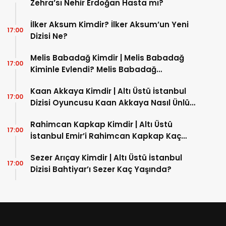
Zehra’sı Nehir Erdoğan Hasta mı?
İlker Aksum Kimdir? İlker Aksum’un Yeni
17:00
Dizisi Ne?
Melis Babadağ Kimdir | Melis Babadağ
17:00
Kiminle Evlendi? Melis Babadağ
İnstagram Hesabı Nedir?
Kaan Akkaya Kimdir | Altı Üstü İstanbul
17:00
Dizisi Oyuncusu Kaan Akkaya Nasıl Ünlü
Oldu?
Rahimcan Kapkap Kimdir | Altı Üstü
17:00
İstanbul Emir’i Rahimcan Kapkap Kaç
Yaşında?
Sezer Arıçay Kimdir | Altı Üstü İstanbul
17:00
Dizisi Bahtiyar’ı Sezer Kaç Yaşında?