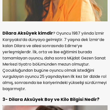
Dilara Aksüyek
kimdir
? Oyuncu 1987 yılında İzmir
Karşıyaka’da dünyaya gelmiştir. 7 yaşına dek İzmir’de
kalan Dilara ve ailesi sonrasında Edirne’ye
yerleşmişlerdir. İlk, orta ve lise eğitimini burada
tamamlayan oyuncu, daha sonra Müjdat Gezen Sanat
Merkezi tiyatro bölümünden mezun olmuştur.
Çocukluğundan bugüne oyuncu olmak istediğini
vurgulayan oyuncu 25 yaşındayken ilk kez bir dizide rol
almış, sonrasında ise kariyerindeki yükselişi sürdürmeyi
başarmıştır.
3- Dilara Aksüyek Boy ve Kilo Bilgisi Nedir?