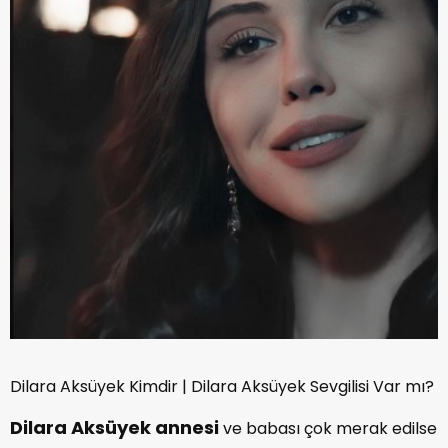
Dilara Aksüyek Kimdir | Dilara Aksüyek Sevgilisi Var mı?
Dilara Aksüyek annesi
ve babası çok merak edilse