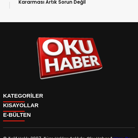
Kararması Artık Sorun Değil
KATEGORİLER
KISAYOLLAR
ANASAYFA
E-BÜLTEN
Gündem
ANASAYFA
Gündem
Dünya
Politika