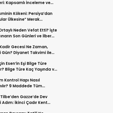
eri: Kapsamlı İnceleme ve
kleri
İsminin Kökeni: Persiya’dan
ular Ülkesine” Merak
ıran Bir Dönüşüm!
 Ortaylı Neden Vefat Etti? İşte
ınarın Son Günleri ve İlber
lı Ölüm Sebebi
Kadir Gecesi Ne Zaman,
 Gün? Diyanet Takvimi ile
ek Kadir Gecesi Tarihi
in Esen’in Eşi Bilge Türe
r? Bilge Türe Kaç Yaşında ve
i? | En Güzel Bilge Türe
 Kontrol Hapı Nasıl
rafları
nılır? 9 Maddede Tüm
lar
z Tilbe’den Gazze’de Dev
i Adım: İkinci Çadır Kent
du!