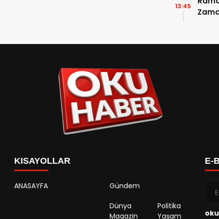
Ramaz
13:45
Zama
Takvi
Detay
KISAYOLLAR
E-
ANASAYFA
Gündem
Dünya
Politika
oku
Magazin
Yaşam