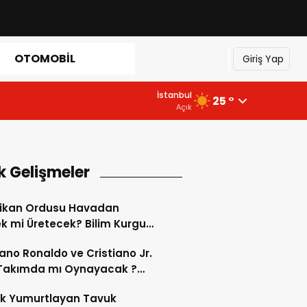
OTOMOBIL
Giriş Yap
İstanbul
25 °
Açık
k Gelişmeler
ikan Ordusu Havadan
 mi Üretecek? Bilim Kurgu
k Oluyor!
iano Ronaldo ve Cristiano Jr.
 Takımda mı Oynayacak ?
d’de Tarihi “Baba-Oğul”
ok Yumurtlayan Tavuk
imi Başlıyor ?