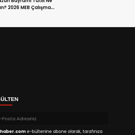
an Bayramı Tatili Ne
n? 2026 MEB Çalışma
mi ve 9 Günlük Tatil
ları
BÜLTEN
haber.com
e-bültenine abone olarak, tarafınıza