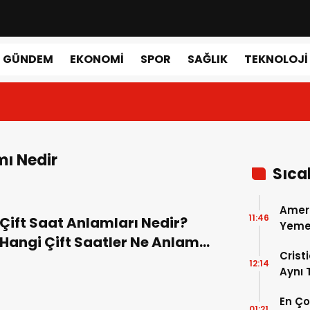
GÜNDEM
EKONOMI
SPOR
SAĞLIK
TEKNOLOJI
mı Nedir
Sıca
Amer
11:46
Çift Saat Anlamları Nedir?
Yemek
Hangi Çift Saatler Ne Anlam
Gerçe
Crist
İfade Eder?
12:14
Aynı
Madri
En Ç
Dönem
01:21