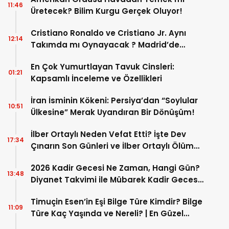
11:46
Üretecek? Bilim Kurgu Gerçek Oluyor!
Cristiano Ronaldo ve Cristiano Jr. Aynı
12:14
Takımda mı Oynayacak ? Madrid’de
Tarihi “Baba-Oğul” Dönemimi Başlıyor ?
En Çok Yumurtlayan Tavuk Cinsleri:
01:21
Kapsamlı İnceleme ve Özellikleri
İran İsminin Kökeni: Persiya’dan “Soylular
10:51
Ülkesine” Merak Uyandıran Bir Dönüşüm!
İlber Ortaylı Neden Vefat Etti? İşte Dev
17:34
Çınarın Son Günleri ve İlber Ortaylı Ölüm
Sebebi
2026 Kadir Gecesi Ne Zaman, Hangi Gün?
13:48
Diyanet Takvimi ile Mübarek Kadir Gecesi
Tarihi
Timuçin Esen’in Eşi Bilge Türe Kimdir? Bilge
11:09
Türe Kaç Yaşında ve Nereli? | En Güzel
Bilge Türe Fotoğrafları