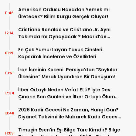
Amerikan Ordusu Havadan Yemek mi
11:46
Üretecek? Bilim Kurgu Gerçek Oluyor!
Cristiano Ronaldo ve Cristiano Jr. Aynı
12:14
Takımda mı Oynayacak ? Madrid’de
Tarihi “Baba-Oğul” Dönemimi Başlıyor ?
En Çok Yumurtlayan Tavuk Cinsleri:
01:21
Kapsamlı İnceleme ve Özellikleri
İran İsminin Kökeni: Persiya’dan “Soylular
10:51
Ülkesine” Merak Uyandıran Bir Dönüşüm!
İlber Ortaylı Neden Vefat Etti? İşte Dev
17:34
Çınarın Son Günleri ve İlber Ortaylı Ölüm
Sebebi
2026 Kadir Gecesi Ne Zaman, Hangi Gün?
13:48
Diyanet Takvimi ile Mübarek Kadir Gecesi
Tarihi
Timuçin Esen’in Eşi Bilge Türe Kimdir? Bilge
11:09