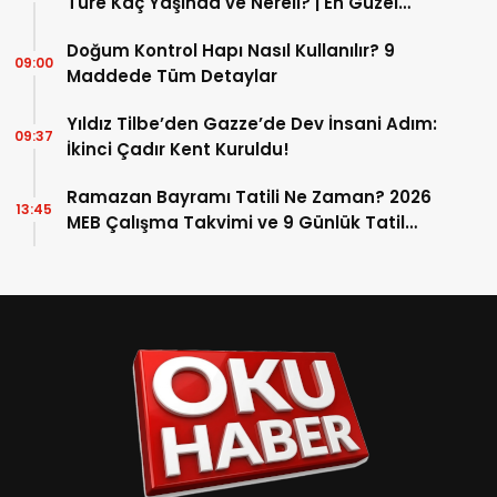
Türe Kaç Yaşında ve Nereli? | En Güzel
Bilge Türe Fotoğrafları
Doğum Kontrol Hapı Nasıl Kullanılır? 9
09:00
Maddede Tüm Detaylar
Yıldız Tilbe’den Gazze’de Dev İnsani Adım:
09:37
İkinci Çadır Kent Kuruldu!
Ramazan Bayramı Tatili Ne Zaman? 2026
13:45
MEB Çalışma Takvimi ve 9 Günlük Tatil
Detayları