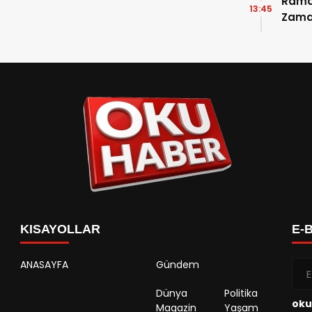
Ramaz
13:45
Zama
Takvi
Detay
KISAYOLLAR
E-
ANASAYFA
Gündem
Dünya
Politika
oku
Magazin
Yaşam