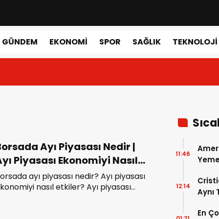
GÜNDEM
EKONOMI
SPOR
SAĞLIK
TEKNOLOJI
Sıca
orsada Ayı Piyasası Nedir |
Amer
11:46
Ayı Piyasası Ekonomiyi Nasıl
Yemek
Gerçe
tkiler?
orsada ayı piyasası nedir? Ayı piyasası
Crist
konomiyi nasıl etkiler? Ayı piyasası
12:14
Aynı
eden önemli, ne anlama gelir?
Madri
En Ç
Dönem
01:21