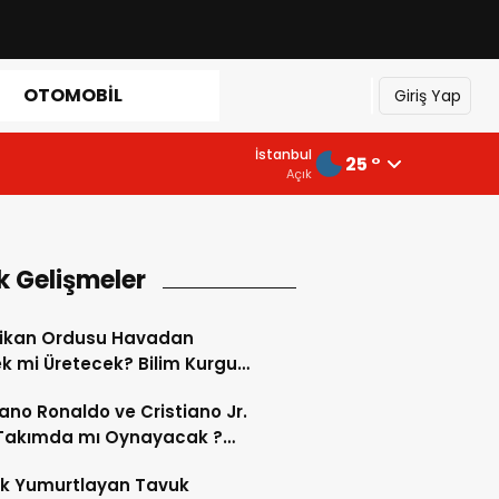
OTOMOBIL
Giriş Yap
İstanbul
25 °
Açık
k Gelişmeler
ikan Ordusu Havadan
 mi Üretecek? Bilim Kurgu
k Oluyor!
iano Ronaldo ve Cristiano Jr.
 Takımda mı Oynayacak ?
d’de Tarihi “Baba-Oğul”
ok Yumurtlayan Tavuk
imi Başlıyor ?