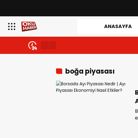
ANASAYFA
boğa piyasası
B
E
B
e
n