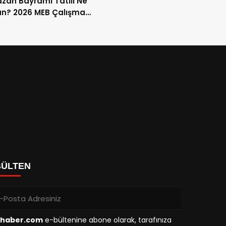
an Bayramı Tatili Ne
n? 2026 MEB Çalışma
mi ve 9 Günlük Tatil
ları
BÜLTEN
haber.com
e-bültenine abone olarak, tarafınıza