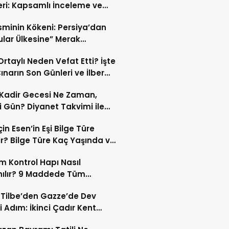
eri: Kapsamlı İnceleme ve
kleri
İsminin Kökeni: Persiya’dan
ular Ülkesine” Merak
ıran Bir Dönüşüm!
 Ortaylı Neden Vefat Etti? İşte
ınarın Son Günleri ve İlber
lı Ölüm Sebebi
Kadir Gecesi Ne Zaman,
 Gün? Diyanet Takvimi ile
ek Kadir Gecesi Tarihi
in Esen’in Eşi Bilge Türe
r? Bilge Türe Kaç Yaşında ve
i? | En Güzel Bilge Türe
 Kontrol Hapı Nasıl
rafları
nılır? 9 Maddede Tüm
lar
z Tilbe’den Gazze’de Dev
i Adım: İkinci Çadır Kent
du!