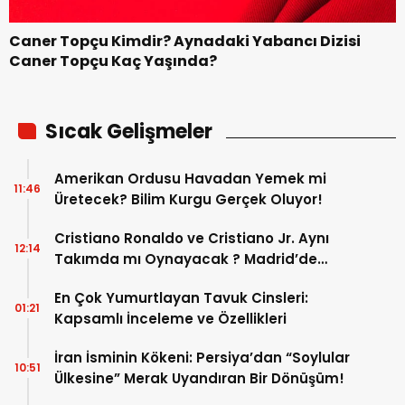
Caner Topçu Kimdir? Aynadaki Yabancı Dizisi
Caner Topçu Kaç Yaşında?
Sıcak Gelişmeler
Amerikan Ordusu Havadan Yemek mi
11:46
Üretecek? Bilim Kurgu Gerçek Oluyor!
Cristiano Ronaldo ve Cristiano Jr. Aynı
12:14
Takımda mı Oynayacak ? Madrid’de
Tarihi “Baba-Oğul” Dönemimi Başlıyor ?
En Çok Yumurtlayan Tavuk Cinsleri:
01:21
Kapsamlı İnceleme ve Özellikleri
İran İsminin Kökeni: Persiya’dan “Soylular
10:51
Ülkesine” Merak Uyandıran Bir Dönüşüm!