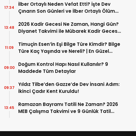
İlber Ortaylı Neden Vefat Etti? İşte Dev
17:34
Çınarın Son Günleri ve İlber Ortaylı Ölüm
Sebebi
2026 Kadir Gecesi Ne Zaman, Hangi Gün?
13:48
Diyanet Takvimi ile Mübarek Kadir Gecesi
Tarihi
Timuçin Esen’in Eşi Bilge Türe Kimdir? Bilge
11:09
Türe Kaç Yaşında ve Nereli? | En Güzel
Bilge Türe Fotoğrafları
Doğum Kontrol Hapı Nasıl Kullanılır? 9
09:00
Maddede Tüm Detaylar
Yıldız Tilbe’den Gazze’de Dev İnsani Adım:
09:37
İkinci Çadır Kent Kuruldu!
Ramazan Bayramı Tatili Ne Zaman? 2026
13:45
MEB Çalışma Takvimi ve 9 Günlük Tatil
Detayları