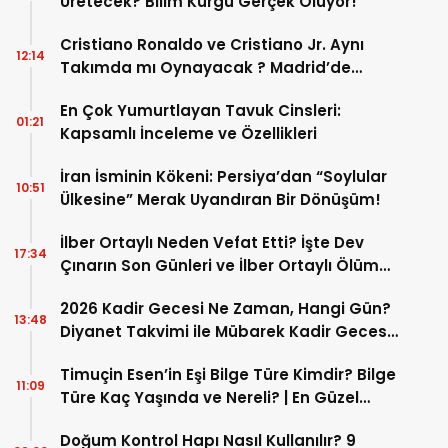
Üretecek? Bilim Kurgu Gerçek Oluyor!
Cristiano Ronaldo ve Cristiano Jr. Aynı
12:14
Takımda mı Oynayacak ? Madrid’de
Tarihi “Baba-Oğul” Dönemimi Başlıyor ?
En Çok Yumurtlayan Tavuk Cinsleri:
01:21
Kapsamlı İnceleme ve Özellikleri
İran İsminin Kökeni: Persiya’dan “Soylular
10:51
Ülkesine” Merak Uyandıran Bir Dönüşüm!
İlber Ortaylı Neden Vefat Etti? İşte Dev
17:34
Çınarın Son Günleri ve İlber Ortaylı Ölüm
Sebebi
2026 Kadir Gecesi Ne Zaman, Hangi Gün?
13:48
Diyanet Takvimi ile Mübarek Kadir Gecesi
Tarihi
Timuçin Esen’in Eşi Bilge Türe Kimdir? Bilge
11:09
Türe Kaç Yaşında ve Nereli? | En Güzel
Bilge Türe Fotoğrafları
Doğum Kontrol Hapı Nasıl Kullanılır? 9