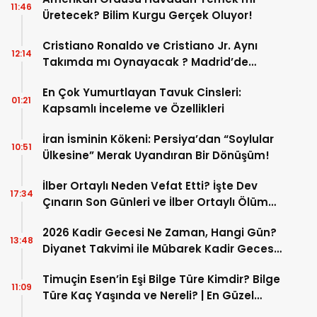
11:46
Üretecek? Bilim Kurgu Gerçek Oluyor!
Cristiano Ronaldo ve Cristiano Jr. Aynı
12:14
Takımda mı Oynayacak ? Madrid’de
Tarihi “Baba-Oğul” Dönemimi Başlıyor ?
En Çok Yumurtlayan Tavuk Cinsleri:
01:21
Kapsamlı İnceleme ve Özellikleri
İran İsminin Kökeni: Persiya’dan “Soylular
10:51
Ülkesine” Merak Uyandıran Bir Dönüşüm!
İlber Ortaylı Neden Vefat Etti? İşte Dev
17:34
Çınarın Son Günleri ve İlber Ortaylı Ölüm
Sebebi
2026 Kadir Gecesi Ne Zaman, Hangi Gün?
13:48
Diyanet Takvimi ile Mübarek Kadir Gecesi
Tarihi
Timuçin Esen’in Eşi Bilge Türe Kimdir? Bilge
11:09
Türe Kaç Yaşında ve Nereli? | En Güzel
Bilge Türe Fotoğrafları