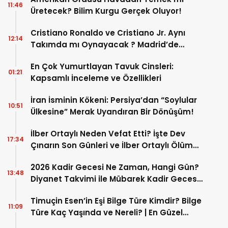
11:46
Üretecek? Bilim Kurgu Gerçek Oluyor!
Cristiano Ronaldo ve Cristiano Jr. Aynı
12:14
Takımda mı Oynayacak ? Madrid’de
Tarihi “Baba-Oğul” Dönemimi Başlıyor ?
En Çok Yumurtlayan Tavuk Cinsleri:
01:21
Kapsamlı İnceleme ve Özellikleri
İran İsminin Kökeni: Persiya’dan “Soylular
10:51
Ülkesine” Merak Uyandıran Bir Dönüşüm!
İlber Ortaylı Neden Vefat Etti? İşte Dev
17:34
Çınarın Son Günleri ve İlber Ortaylı Ölüm
Sebebi
2026 Kadir Gecesi Ne Zaman, Hangi Gün?
13:48
Diyanet Takvimi ile Mübarek Kadir Gecesi
Tarihi
Timuçin Esen’in Eşi Bilge Türe Kimdir? Bilge
11:09
Türe Kaç Yaşında ve Nereli? | En Güzel
Bilge Türe Fotoğrafları