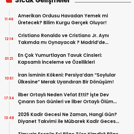
Sıcak Gelişmeler
Amerikan Ordusu Havadan Yemek mi
11:46
Üretecek? Bilim Kurgu Gerçek Oluyor!
Cristiano Ronaldo ve Cristiano Jr. Aynı
12:14
Takımda mı Oynayacak ? Madrid’de
Tarihi “Baba-Oğul” Dönemimi Başlıyor ?
En Çok Yumurtlayan Tavuk Cinsleri:
01:21
Kapsamlı İnceleme ve Özellikleri
İran İsminin Kökeni: Persiya’dan “Soylular
10:51
Ülkesine” Merak Uyandıran Bir Dönüşüm!
İlber Ortaylı Neden Vefat Etti? İşte Dev
17:34
Çınarın Son Günleri ve İlber Ortaylı Ölüm
Sebebi
2026 Kadir Gecesi Ne Zaman, Hangi Gün?
13:48
Diyanet Takvimi ile Mübarek Kadir Gecesi
Tarihi