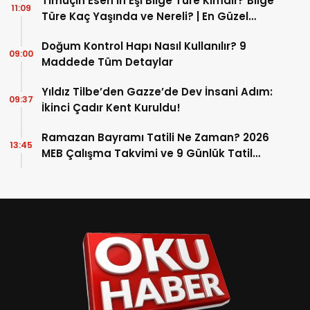
Timuçin Esen’in Eşi Bilge Türe Kimdir? Bilge
11:09
Türe Kaç Yaşında ve Nereli? | En Güzel
Bilge Türe Fotoğrafları
Doğum Kontrol Hapı Nasıl Kullanılır? 9
09:00
Maddede Tüm Detaylar
Yıldız Tilbe’den Gazze’de Dev İnsani Adım:
09:37
İkinci Çadır Kent Kuruldu!
Ramazan Bayramı Tatili Ne Zaman? 2026
13:45
MEB Çalışma Takvimi ve 9 Günlük Tatil
Detayları