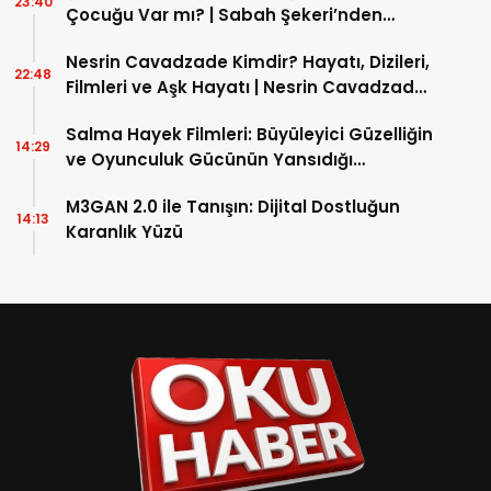
23:40
Çocuğu Var mı? | Sabah Şekeri’nden
Spiritüel Yıldıza Giden Yol!
Nesrin Cavadzade Kimdir? Hayatı, Dizileri,
22:48
Filmleri ve Aşk Hayatı | Nesrin Cavadzade
Evli mi? | Güncel Biyografi
Salma Hayek Filmleri: Büyüleyici Güzelliğin
14:29
ve Oyunculuk Gücünün Yansıdığı
Yapımlar
M3GAN 2.0 ile Tanışın: Dijital Dostluğun
14:13
Karanlık Yüzü