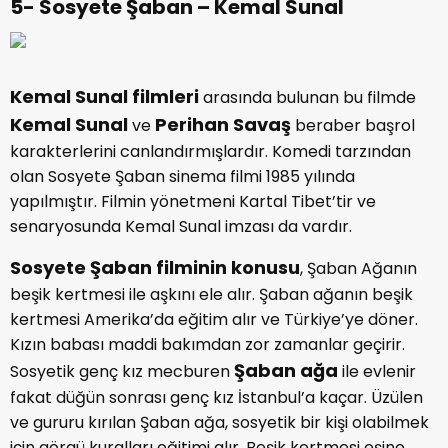
5- Sosyete Şaban – Kemal Sunal
Kemal Sunal filmleri
arasında bulunan bu filmde
Kemal Sunal
Perihan Savaş
ve
beraber başrol
karakterlerini canlandırmışlardır. Komedi tarzından
olan Sosyete Şaban sinema filmi 1985 yılında
yapılmıştır. Filmin yönetmeni Kartal Tibet’tir ve
senaryosunda Kemal Sunal imzası da vardır.
Sosyete Şaban filminin konusu
, Şaban Ağanın
beşik kertmesi ile aşkını ele alır. Şaban ağanın beşik
kertmesi Amerika’da eğitim alır ve Türkiye’ye döner.
Kızın babası maddi bakımdan zor zamanlar geçirir.
Şaban ağa
Sosyetik genç kız mecburen
ile evlenir
fakat düğün sonrası genç kız İstanbul’a kaçar. Üzülen
ve gururu kırılan Şaban ağa, sosyetik bir kişi olabilmek
için görgü kuralları eğitimi alır. Beşik kertmesi eşine