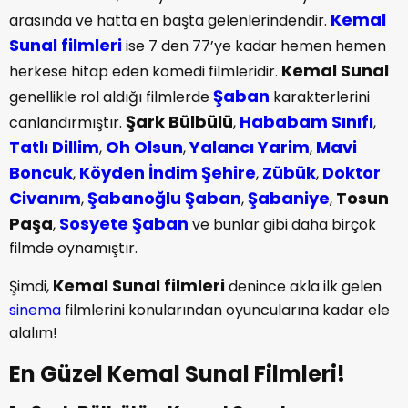
Kemal
arasında ve hatta en başta gelenlerindendir.
Sunal filmleri
ise 7 den 77’ye kadar hemen hemen
Kemal Sunal
herkese hitap eden komedi filmleridir.
Şaban
genellikle rol aldığı filmlerde
karakterlerini
Şark Bülbülü
Hababam Sınıfı
canlandırmıştır.
,
,
Tatlı Dillim
Oh Olsun
Yalancı Yarim
Mavi
,
,
,
Boncuk
Köyden İndim Şehire
Zübük
Doktor
,
,
,
Civanım
Şabanoğlu Şaban
Şabaniye
Tosun
,
,
,
Paşa
Sosyete Şaban
,
ve bunlar gibi daha birçok
filmde oynamıştır.
Kemal Sunal filmleri
Şimdi,
denince akla ilk gelen
sinema
filmlerini konularından oyuncularına kadar ele
alalım!
En Güzel Kemal Sunal Filmleri!