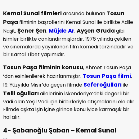
Kemal Sunal filmleri
Tosun
arasında bulunan
Paşa
filminin başrollerini Kemal Sunal ile birlikte Adile
Şener Şen
Müjde Ar
Ayşen Gruda
Naşit,
,
,
gibi
isimler birlikte canlandırmışlardır. 1976 yılında çekilen
ve sinemalarda yayınlanan film komedi tarzındadır ve
bir Kartal Tibet yapımıdır.
Tosun Paşa filminin konusu
, Ahmet Tosun Paşa
Tosun Paşa filmi
‘dan esinlenilerek hazırlanmıştır.
,
Seferoğulları
19. Yüzyılda Mısır’da geçen filmde
ile
Telli oğulları
ailelerinin İskenderiye’deki değerli bir
vadi olan Yeşil Vadi için birbirleriyle atışmalarını ele alır.
Filmde aşkta işin içine girince konu iyice karmaşık bir
hal alır.
4- Şabanoğlu Şaban – Kemal Sunal