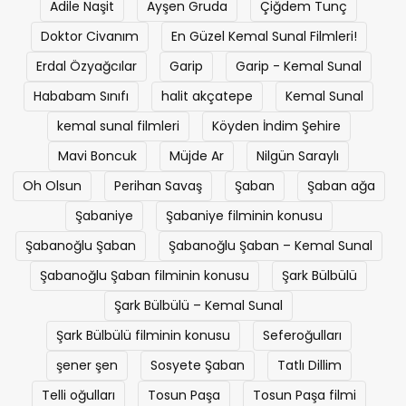
Adile Naşit
Ayşen Gruda
Çiğdem Tunç
Doktor Civanım
En Güzel Kemal Sunal Filmleri!
Erdal Özyağcılar
Garip
Garip - Kemal Sunal
Hababam Sınıfı
halit akçatepe
Kemal Sunal
kemal sunal filmleri
Köyden İndim Şehire
Mavi Boncuk
Müjde Ar
Nilgün Saraylı
Oh Olsun
Perihan Savaş
Şaban
Şaban ağa
Şabaniye
Şabaniye filminin konusu
Şabanoğlu Şaban
Şabanoğlu Şaban – Kemal Sunal
Şabanoğlu Şaban filminin konusu
Şark Bülbülü
Şark Bülbülü – Kemal Sunal
Şark Bülbülü filminin konusu
Seferoğulları
şener şen
Sosyete Şaban
Tatlı Dillim
Telli oğulları
Tosun Paşa
Tosun Paşa filmi