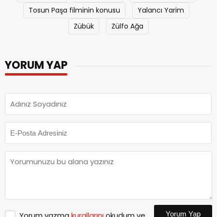
Tosun Paşa filminin konusu
Yalancı Yarim
Zübük
Zülfo Ağa
YORUM YAP
Yorum Yap
Yorum yazma
kurallarını
okudum ve