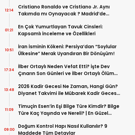
Cristiano Ronaldo ve Cristiano Jr. Aynı
12:14
Takımda mı Oynayacak ? Madrid’de
Tarihi “Baba-Oğul” Dönemimi Başlıyor ?
En Çok Yumurtlayan Tavuk Cinsleri:
01:21
Kapsamlı İnceleme ve Özellikleri
İran İsminin Kökeni: Persiya’dan “Soylular
10:51
Ülkesine” Merak Uyandıran Bir Dönüşüm!
İlber Ortaylı Neden Vefat Etti? İşte Dev
17:34
Çınarın Son Günleri ve İlber Ortaylı Ölüm
Sebebi
2026 Kadir Gecesi Ne Zaman, Hangi Gün?
13:48
Diyanet Takvimi ile Mübarek Kadir Gecesi
Tarihi
Timuçin Esen’in Eşi Bilge Türe Kimdir? Bilge
11:09
Türe Kaç Yaşında ve Nereli? | En Güzel
Bilge Türe Fotoğrafları
Doğum Kontrol Hapı Nasıl Kullanılır? 9
09:00
Maddede Tüm Detaylar