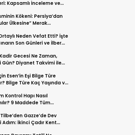
eri: Kapsamlı İnceleme ve
kleri
İsminin Kökeni: Persiya’dan
ular Ülkesine” Merak
ıran Bir Dönüşüm!
 Ortaylı Neden Vefat Etti? İşte
ınarın Son Günleri ve İlber
lı Ölüm Sebebi
Kadir Gecesi Ne Zaman,
 Gün? Diyanet Takvimi ile
ek Kadir Gecesi Tarihi
in Esen’in Eşi Bilge Türe
r? Bilge Türe Kaç Yaşında ve
i? | En Güzel Bilge Türe
 Kontrol Hapı Nasıl
rafları
nılır? 9 Maddede Tüm
lar
z Tilbe’den Gazze’de Dev
i Adım: İkinci Çadır Kent
du!