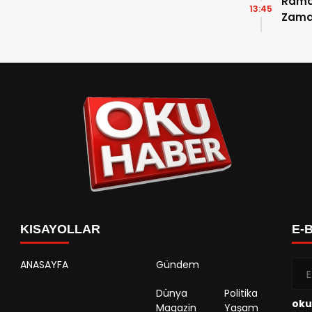
Ramaz
13:45
Zama
Takvi
Detay
KISAYOLLAR
E-
ANASAYFA
Gündem
Dünya
Politika
oku
Magazin
Yaşam