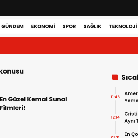
GÜNDEM
EKONOMI
SPOR
SAĞLIK
TEKNOLOJI
 konusu
Sıca
Amer
11:46
En Güzel Kemal Sunal
Yemek
Filmleri!
Gerçe
Crist
12:14
Aynı
Madri
En Ç
Dönem
01:21