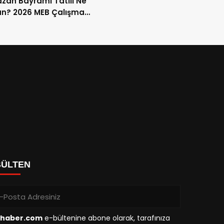
an Bayramı Tatili Ne
n? 2026 MEB Çalışma
mi ve 9 Günlük Tatil
ları
BÜLTEN
haber.com
e-bültenine abone olarak, tarafınıza