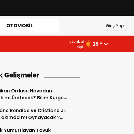
OTOMOBIL
Giriş Yap
İstanbul
25 °
Açık
k Gelişmeler
ikan Ordusu Havadan
 mi Üretecek? Bilim Kurgu
k Oluyor!
iano Ronaldo ve Cristiano Jr.
 Takımda mı Oynayacak ?
d’de Tarihi “Baba-Oğul”
ok Yumurtlayan Tavuk
imi Başlıyor ?