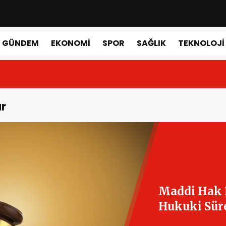
GÜNDEM
EKONOMI
SPOR
SAĞLIK
TEKNOLOJI
ar
Maddi Hak 
Hukuki Süre