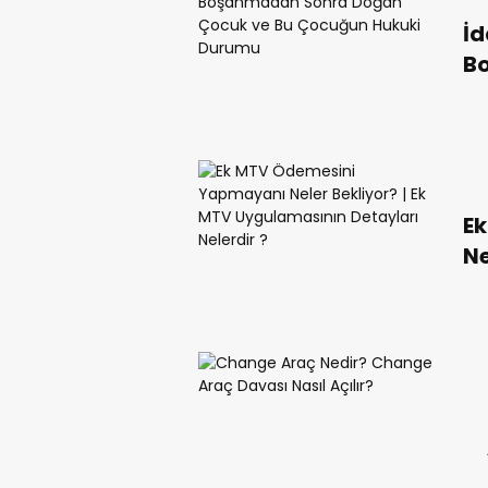
İd
B
Ço
D
E
Ne
Uy
Ne