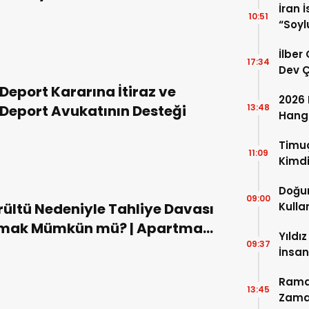
İran 
Boşanma Hizmetleri
10:51
“Soyl
Uyand
İlber
17:34
Dev Ç
Ortay
Deport Kararına İtiraz ve
2026 
Deport Avukatının Desteği
13:48
Hangi
Mübar
Timuç
11:09
Kimdi
Nerel
Doğum
Fotoğ
09:00
ültü Nedeniyle Tahliye Davası
Kulla
Detay
mak Mümkün mü? | Apartman
Yıldı
Sitelerde Gürültü Meselesi
09:37
İnsan
Kurul
Ramaz
13:45
Zama