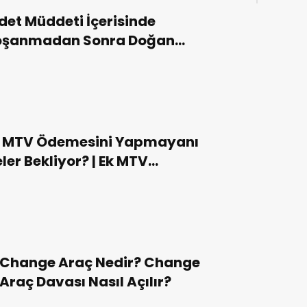
Takvi
det Müddeti İçerisinde
Detay
oşanmadan Sonra Doğan
cuk ve Bu Çocuğun Hukuki
urumu
k MTV Ödemesini Yapmayanı
ler Bekliyor? | Ek MTV
gulamasının Detayları
lerdir ?
Change Araç Nedir? Change
Araç Davası Nasıl Açılır?