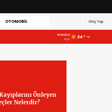
OTOMOBIL
Giriş Yap
İstanbul
24 °
Açık
Kayıplarını Önleyen
çler Nelerdir?