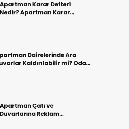
Apartman Karar Defteri
Nedir? Apartman Karar
Defteri Nasıl Tutulur?
tman Dairelerinde Ara
lar Kaldırılabilir mi? Oda
ştirme ya da Oda Bölme
ken Mümkün müdür?
Apartman Çatı ve
Duvarlarına Reklam
Alınmasının Hukuki Boyutu