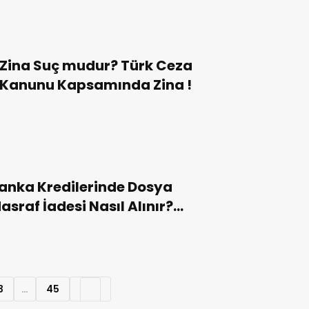
Nedir?
Zina Suç mudur? Türk Ceza
Kanunu Kapsamında Zina !
anka Kredilerinde Dosya
asraf İadesi Nasıl Alınır?
aşvuru Nereye ve Nasıl
apılır?
3
…
45