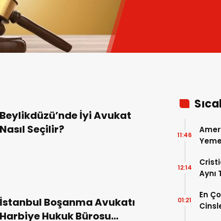
Sıca
Beylikdüzü’nde İyi Avukat
Nasıl Seçilir?
Amer
11:46
Yemek
Gerçe
Crist
12:14
Aynı
Madri
En Ç
Dönem
İstanbul Boşanma Avukatı
01:21
Cinsl
Harbiye Hukuk Bürosu
Özelli