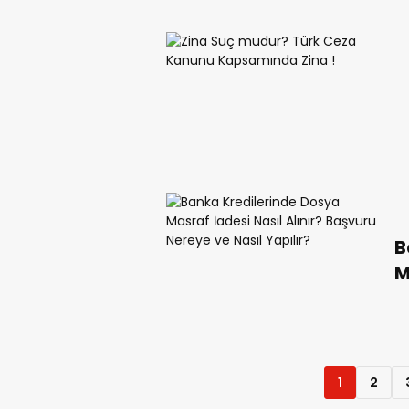
B
M
B
Y
1
2