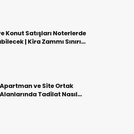
e Konut Satışları Noterlerde
bilecek | Kira Zammı Sınırı
25 | Kira Davalarında
luculuk Uygulaması
Apartman ve Site Ortak
Alanlarında Tadilat Nasıl
Yapılır?