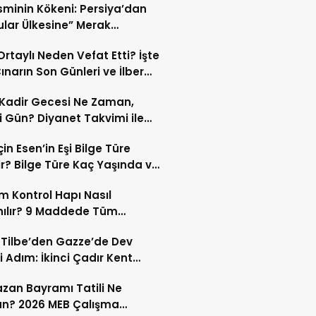
İsminin Kökeni: Persiya’dan
ular Ülkesine” Merak
ıran Bir Dönüşüm!
 Ortaylı Neden Vefat Etti? İşte
ınarın Son Günleri ve İlber
lı Ölüm Sebebi
Kadir Gecesi Ne Zaman,
 Gün? Diyanet Takvimi ile
ek Kadir Gecesi Tarihi
in Esen’in Eşi Bilge Türe
r? Bilge Türe Kaç Yaşında ve
i? | En Güzel Bilge Türe
 Kontrol Hapı Nasıl
rafları
nılır? 9 Maddede Tüm
lar
z Tilbe’den Gazze’de Dev
i Adım: İkinci Çadır Kent
du!
an Bayramı Tatili Ne
n? 2026 MEB Çalışma