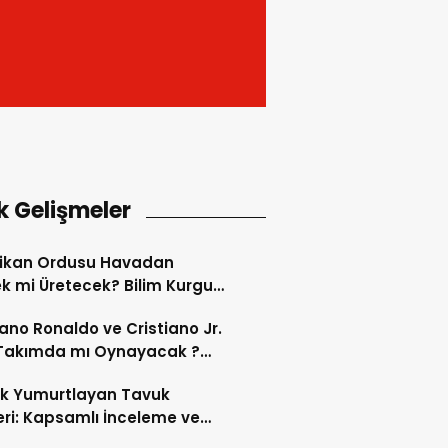
k Gelişmeler
ikan Ordusu Havadan
 mi Üretecek? Bilim Kurgu
k Oluyor!
iano Ronaldo ve Cristiano Jr.
 Takımda mı Oynayacak ?
d’de Tarihi “Baba-Oğul”
ok Yumurtlayan Tavuk
imi Başlıyor ?
eri: Kapsamlı İnceleme ve
kleri