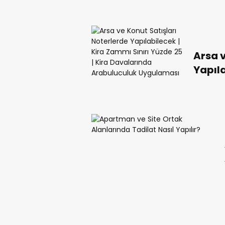
Arsa v
Yapıla
Yüzde 
Arabu