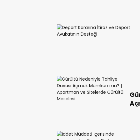
Gür
Aç
ve 