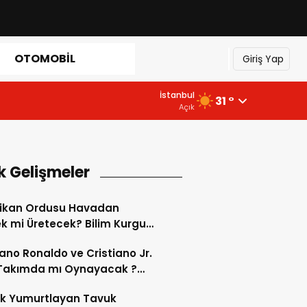
OTOMOBIL
Giriş Yap
İstanbul
31 °
Açık
k Gelişmeler
ikan Ordusu Havadan
 mi Üretecek? Bilim Kurgu
k Oluyor!
iano Ronaldo ve Cristiano Jr.
 Takımda mı Oynayacak ?
d’de Tarihi “Baba-Oğul”
ok Yumurtlayan Tavuk
imi Başlıyor ?