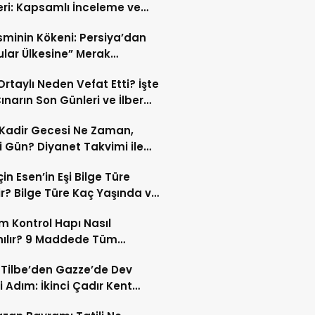
eri: Kapsamlı İnceleme ve
kleri
İsminin Kökeni: Persiya’dan
ular Ülkesine” Merak
ıran Bir Dönüşüm!
 Ortaylı Neden Vefat Etti? İşte
ınarın Son Günleri ve İlber
lı Ölüm Sebebi
Kadir Gecesi Ne Zaman,
 Gün? Diyanet Takvimi ile
ek Kadir Gecesi Tarihi
in Esen’in Eşi Bilge Türe
r? Bilge Türe Kaç Yaşında ve
i? | En Güzel Bilge Türe
 Kontrol Hapı Nasıl
rafları
nılır? 9 Maddede Tüm
lar
z Tilbe’den Gazze’de Dev
i Adım: İkinci Çadır Kent
du!