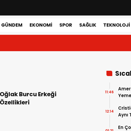
GÜNDEM
EKONOMI
SPOR
SAĞLIK
TEKNOLOJI
Sıca
Amer
11:46
Oğlak Burcu Erkeği
Yemek
Özellikleri
Gerçe
Crist
12:14
Aynı
Madri
En Ç
Dönem
01:21