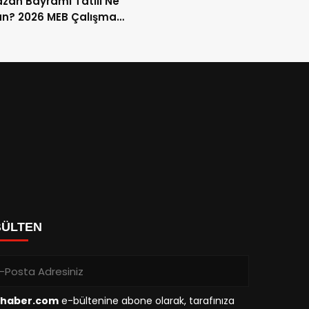
an Bayramı Tatili Ne
n? 2026 MEB Çalışma
mi ve 9 Günlük Tatil
ları
BÜLTEN
haber.com
e-bültenine abone olarak, tarafınıza