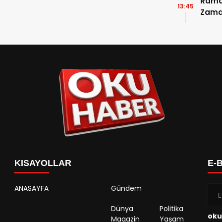
Ramaz
13:45
Zama
Takvi
Detay
KISAYOLLAR
E-
ANASAYFA
Gündem
Dünya
Politika
oku
Magazin
Yaşam