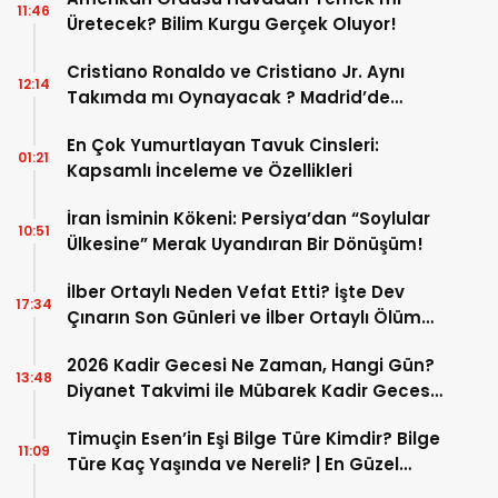
11:46
Üretecek? Bilim Kurgu Gerçek Oluyor!
Cristiano Ronaldo ve Cristiano Jr. Aynı
12:14
Takımda mı Oynayacak ? Madrid’de
Tarihi “Baba-Oğul” Dönemimi Başlıyor ?
En Çok Yumurtlayan Tavuk Cinsleri:
01:21
Kapsamlı İnceleme ve Özellikleri
İran İsminin Kökeni: Persiya’dan “Soylular
10:51
Ülkesine” Merak Uyandıran Bir Dönüşüm!
İlber Ortaylı Neden Vefat Etti? İşte Dev
17:34
Çınarın Son Günleri ve İlber Ortaylı Ölüm
Sebebi
2026 Kadir Gecesi Ne Zaman, Hangi Gün?
13:48
Diyanet Takvimi ile Mübarek Kadir Gecesi
Tarihi
Timuçin Esen’in Eşi Bilge Türe Kimdir? Bilge
11:09
Türe Kaç Yaşında ve Nereli? | En Güzel
Bilge Türe Fotoğrafları