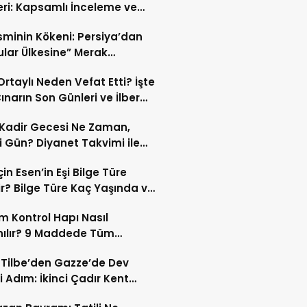
eri: Kapsamlı İnceleme ve
kleri
İsminin Kökeni: Persiya’dan
ular Ülkesine” Merak
ıran Bir Dönüşüm!
 Ortaylı Neden Vefat Etti? İşte
ınarın Son Günleri ve İlber
lı Ölüm Sebebi
Kadir Gecesi Ne Zaman,
 Gün? Diyanet Takvimi ile
ek Kadir Gecesi Tarihi
in Esen’in Eşi Bilge Türe
r? Bilge Türe Kaç Yaşında ve
i? | En Güzel Bilge Türe
 Kontrol Hapı Nasıl
rafları
nılır? 9 Maddede Tüm
lar
z Tilbe’den Gazze’de Dev
i Adım: İkinci Çadır Kent
du!