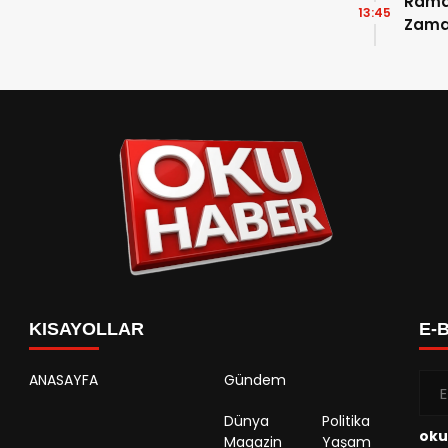
Ramaz
13:45
Zama
Takvi
Detay
KISAYOLLAR
E-
ANASAYFA
Gündem
Dünya
Politika
oku
Magazin
Yaşam