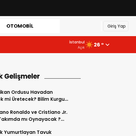
OTOMOBIL
Giriş Yap
İstanbul
26 °
Açık
k Gelişmeler
ikan Ordusu Havadan
 mi Üretecek? Bilim Kurgu
k Oluyor!
iano Ronaldo ve Cristiano Jr.
 Takımda mı Oynayacak ?
d’de Tarihi “Baba-Oğul”
ok Yumurtlayan Tavuk
imi Başlıyor ?