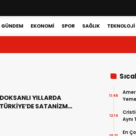
GÜNDEM
EKONOMI
SPOR
SAĞLIK
TEKNOLOJI
Sıca
Amer
11:46
DOKSANLI YILLARDA
Yemek
TÜRKİYE’DE SATANİZM
Gerçe
Crist
POPÜLERLİĞİ
12:14
Aynı
Madri
En Ç
Dönem
01:21