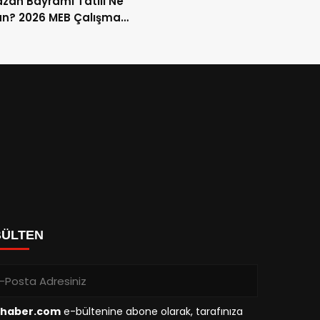
an Bayramı Tatili Ne
n? 2026 MEB Çalışma
mi ve 9 Günlük Tatil
ları
BÜLTEN
haber.com
e-bültenine abone olarak, tarafınıza