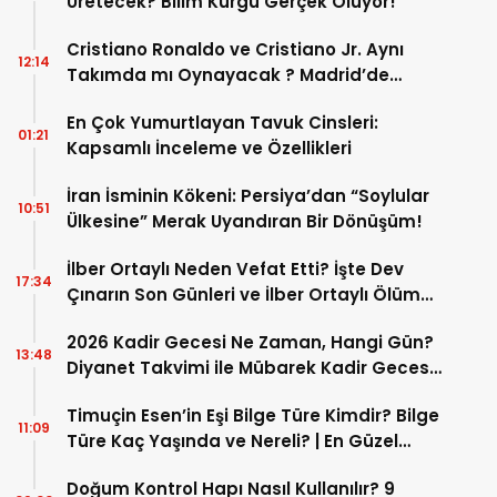
Üretecek? Bilim Kurgu Gerçek Oluyor!
Cristiano Ronaldo ve Cristiano Jr. Aynı
12:14
Takımda mı Oynayacak ? Madrid’de
Tarihi “Baba-Oğul” Dönemimi Başlıyor ?
En Çok Yumurtlayan Tavuk Cinsleri:
01:21
Kapsamlı İnceleme ve Özellikleri
İran İsminin Kökeni: Persiya’dan “Soylular
10:51
Ülkesine” Merak Uyandıran Bir Dönüşüm!
İlber Ortaylı Neden Vefat Etti? İşte Dev
17:34
Çınarın Son Günleri ve İlber Ortaylı Ölüm
Sebebi
2026 Kadir Gecesi Ne Zaman, Hangi Gün?
13:48
Diyanet Takvimi ile Mübarek Kadir Gecesi
Tarihi
Timuçin Esen’in Eşi Bilge Türe Kimdir? Bilge
11:09
Türe Kaç Yaşında ve Nereli? | En Güzel
Bilge Türe Fotoğrafları
Doğum Kontrol Hapı Nasıl Kullanılır? 9