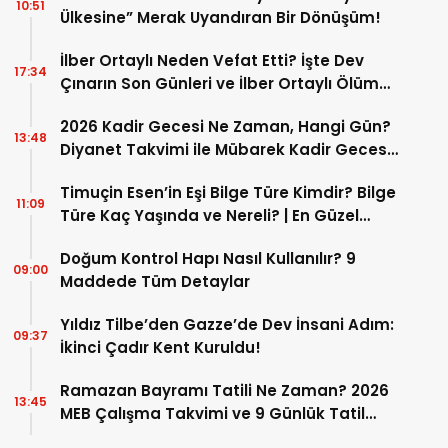
10:51
Ülkesine” Merak Uyandıran Bir Dönüşüm!
İlber Ortaylı Neden Vefat Etti? İşte Dev
17:34
Çınarın Son Günleri ve İlber Ortaylı Ölüm
Sebebi
2026 Kadir Gecesi Ne Zaman, Hangi Gün?
13:48
Diyanet Takvimi ile Mübarek Kadir Gecesi
Tarihi
Timuçin Esen’in Eşi Bilge Türe Kimdir? Bilge
11:09
Türe Kaç Yaşında ve Nereli? | En Güzel
Bilge Türe Fotoğrafları
Doğum Kontrol Hapı Nasıl Kullanılır? 9
09:00
Maddede Tüm Detaylar
Yıldız Tilbe’den Gazze’de Dev İnsani Adım:
09:37
İkinci Çadır Kent Kuruldu!
Ramazan Bayramı Tatili Ne Zaman? 2026
13:45
MEB Çalışma Takvimi ve 9 Günlük Tatil
Detayları