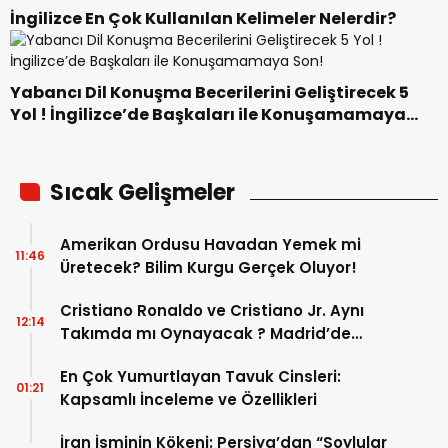
İngilizce En Çok Kullanılan Kelimeler Nelerdir?
Yabancı Dil Konuşma Becerilerini Geliştirecek 5
Yol ! İngilizce’de Başkaları ile Konuşamamaya
Son!
Sıcak Gelişmeler
Amerikan Ordusu Havadan Yemek mi
11:46
Üretecek? Bilim Kurgu Gerçek Oluyor!
Cristiano Ronaldo ve Cristiano Jr. Aynı
12:14
Takımda mı Oynayacak ? Madrid’de
Tarihi “Baba-Oğul” Dönemimi Başlıyor ?
En Çok Yumurtlayan Tavuk Cinsleri:
01:21
Kapsamlı İnceleme ve Özellikleri
İran İsminin Kökeni: Persiya’dan “Soylular