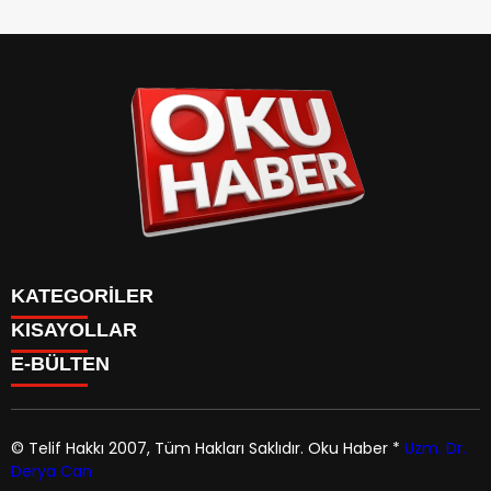
KATEGORİLER
KISAYOLLAR
ANASAYFA
E-BÜLTEN
Gündem
ANASAYFA
Gündem
Dünya
Politika
© Telif Hakkı 2007, Tüm Hakları Saklıdır.
Oku Haber
*
Uzm. Dr.
Dünya
Magazin
Derya Can
Politika
okuhaber.com
e-bültenine abone olarak, tarafınıza haber,
Yaşam