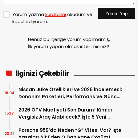
Yorum Yap
Yorum yazma
kurallarını
okudum ve
kabul ediyorum.
Henüz bu içeriğe yorum yapılmamış.
İlk yorum yapan olmak ister misiniz?
İlginizi Çekebilir
Nissan Juke Özellikleri ve 2026 İncelemesi:
18:04
Donanım Paketleri, Performans ve Güncel
Fiyatlar
2026 ÖTV Muafiyeti Son Durum! Kimler
15:17
Vergisiz Araç Alabilecek? İşte 5 Yeni
Düzenleme ve Yerli Model Listesi
Porsche 959’da Neden “G” Vitesi Var? İşte
23:21
Yasaları Alt Eden O Dahiyane Çözüm!