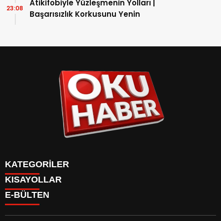
Atikifobiyle Yüzleşmenin Yolları |
23:08
Başarısızlık Korkusunu Yenin
KATEGORİLER
KISAYOLLAR
ANASAYFA
E-BÜLTEN
Gündem
ANASAYFA
Gündem
Dünya