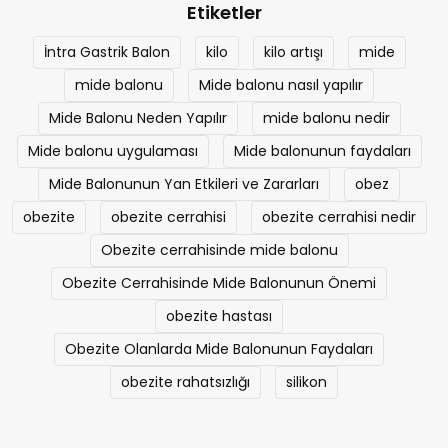
Etiketler
İntra Gastrik Balon
kilo
kilo artışı
mide
mide balonu
Mide balonu nasıl yapılır
Mide Balonu Neden Yapılır
mide balonu nedir
Mide balonu uygulaması
Mide balonunun faydaları
Mide Balonunun Yan Etkileri ve Zararları
obez
obezite
obezite cerrahisi
obezite cerrahisi nedir
Obezite cerrahisinde mide balonu
Obezite Cerrahisinde Mide Balonunun Önemi
obezite hastası
Obezite Olanlarda Mide Balonunun Faydaları
obezite rahatsızlığı
silikon