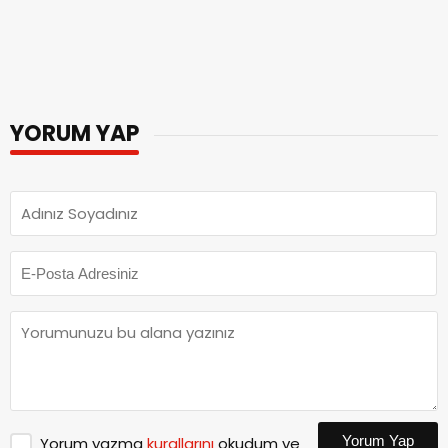
İlk yorum yapan olmak ister misiniz?
İlginizi Çekebilir
Nehir Erdoğan Kimdir | Altı Üstü İstanbul
14:00
Zehra’sı Nehir Erdoğan Hasta mı?
İlker Aksum Kimdir? İlker Aksum’un Yeni
17:00
Dizisi Ne?
Sena Mia Kalıp Kimdir | Altı Üstü İstanbul
17:00
Melek’i Sena Mia Kalıp Kaç Yaşında?
Melis Babadağ Kimdir | Melis Babadağ
17:00
Kiminle Evlendi? Melis Babadağ
İnstagram Hesabı Nedir?
Kaan Akkaya Kimdir | Altı Üstü İstanbul
17:00