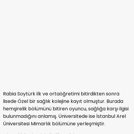
üzerine şekillendirmek isteyen Rabia Soytürk çok
geçmeden bir projede yer aldı ve büyük ün sahibi oldu.
Rabia Soytürk kimdir
Başarısı
sorularının
gündeme gelmesini sağladı.
7- Rabia Soytürk Dizileri ve Filmleri Neler?