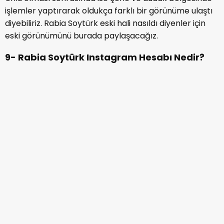
Rabia Soytürk kimdir
, Instagram hesabı ne? Rabia
Soytürk Instagram hesabı üzerinden sıkça paylaşımlar
yaparak günlük yaşantısını ve iş hayatını hayranlarının
gözleri önüne seriyor.
3 milyonu aşkın dev bir takipçi kitlesi bulunan
oyuncunun her paylaşımının olay olduğunu
söyleyebiliriz. Oyuncunun paylaşımlarını yakından
takip etmek isterseniz Instagram üzerinden oyuncuyu
@soyturkrabia
ismiyle aratabilirsiniz.