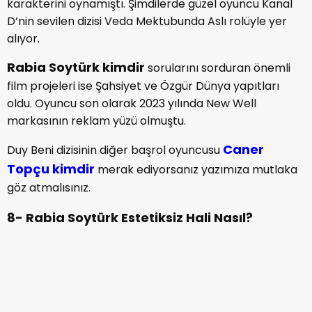
Rabia Soytürk kimdir
kısmında merak edilen belki
de en önemli soru oyuncunun estetik yaptırıp
yaptırmadığıdır. Rabia Soytürk henüz çok küçük
yaşlarda burun estetiği yaptırmış.
Ünlü olması sonrasında ise çene ve dudak bölgesinde
işlemler yaptırarak oldukça farklı bir görünüme ulaştı
diyebiliriz. Rabia Soytürk eski hali nasıldı diyenler için
eski görünümünü burada paylaşacağız.