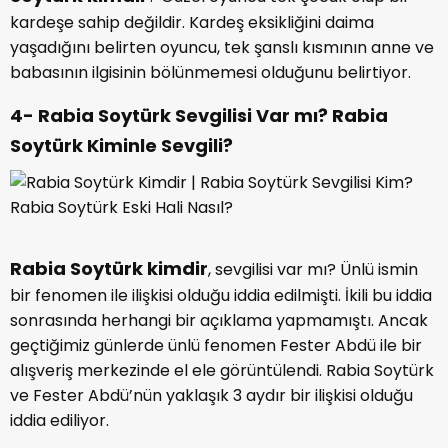
Rabia Soytürk kimdir
kısmında merak edilen bir
diğer detay ise ünlü ismin boy kilo bilgisidir. 1.66 cm
boyundaki oyuncunun kilosu ise 53’tür. Kilo almaya
meyilli olduğunu iddia eden Soytürk, fiziğini
koruyabilmek için sağlıklı yaşam felsefesini
benimsediğini belirtiyor.
6- Rabia Soytürk Gerçek Mesleği Nedir?
Rabia Soytürk Nasıl Ünlü Oldu?