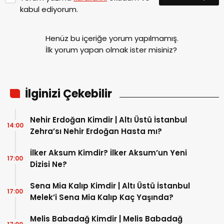
Dizisi Oyuncusu Kaan Akkaya Nasıl Ünlü
Oldu?
Rahimcan Kapkap Kimdir | Altı Üstü
17:00
İstanbul Emir’i Rahimcan Kapkap Kaç
Yaşında?
Sezer Arıçay Kimdir | Altı Üstü İstanbul
17:00
Dizisi Bahtiyar’ı Sezer Kaç Yaşında?
KATEGORİLER