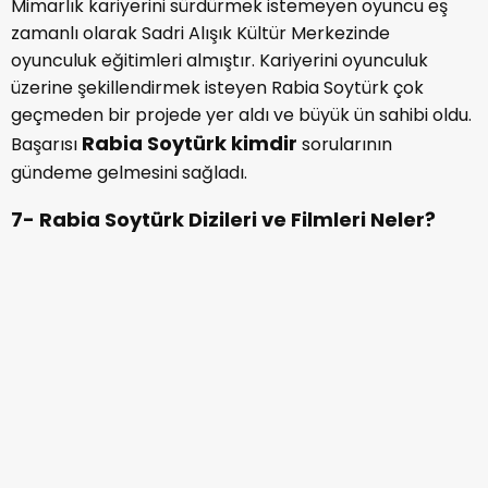
Rabia Soytürk dizileri arasında ilki Gülperi dizisi
olmuştur. 2018 yılında oyuncu henüz 19 yaşındayken,
Selen karakteri ile dizi sektörüne adım attı. 2019 yılında
ise Benim Adım Melek dizisinde Defne karakteriyle
tanındı. İki sezon boyunca bu dizide rol alan oyuncu
Alpaslan Büyük Selçuklu dizisinin kadrosuna girdi ve
Karaca Hatun karakterine hayat verdi.
Sektörde büyük ün kavuşmasına ve Rabia Soytürk
kimdir sorularının sorulmasına neden olan projesi ise
Duy Beni oldu. Duy Beni dizisinde Rabia Soytürk Ekim
karakterini oynamıştı. Şimdilerde güzel oyuncu Kanal
D’nin sevilen dizisi Veda Mektubunda Aslı rolüyle yer
alıyor.