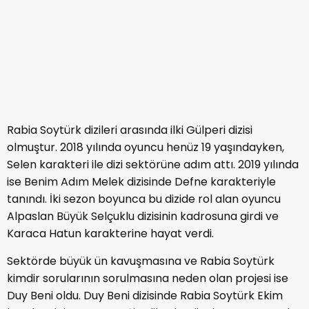
Rabia Soytürk kimdir
sorularını sorduran önemli
film projeleri ise Şahsiyet ve Özgür Dünya yapıtları
oldu. Oyuncu son olarak 2023 yılında New Well
markasının reklam yüzü olmuştu.
Caner
Duy Beni dizisinin diğer başrol oyuncusu
Topçu kimdir
merak ediyorsanız yazımıza mutlaka
göz atmalısınız.
8- Rabia Soytürk Estetiksiz Hali Nasıl?