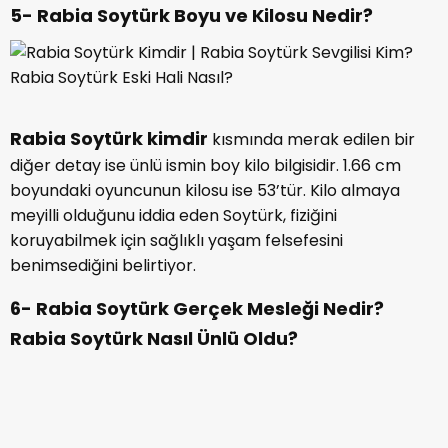
Rabia Soytürk ilk ve ortaöğretimi bitirdikten sonra
lisede Özel bir sağlık kolejine kayıt olmuştur. Burada
hemşirelik bölümünü bitiren oyuncu, sağlığa karşı ilgisi
bulunmadığını anlamış. Üniversitede ise İstanbul Arel
Üniversitesi Mimarlık bölümüne yerleşmiştir.
Mimarlık kariyerini sürdürmek istemeyen oyuncu eş
zamanlı olarak Sadri Alışık Kültür Merkezinde
oyunculuk eğitimleri almıştır. Kariyerini oyunculuk