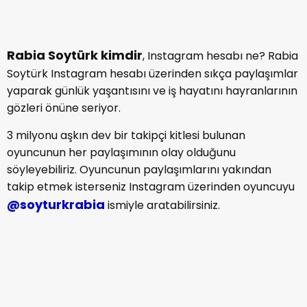
YORUM YAP
Yorum Yap
Yorum yazma
kurallarını
okudum ve
kabul ediyorum.
Henüz bu içeriğe yorum yapılmamış.