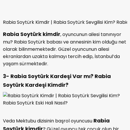
4- Rabia Soytürk Sevgilisi Var mı? Rabia
Soytürk Kiminle Sevgili?
Rabia Soytürk kimdir
, sevgilisi var mı? Ünlü ismin
bir fenomen ile ilişkisi olduğu iddia edilmişti. İkili bu iddia
sonrasında herhangi bir açıklama yapmamıştı. Ancak
geçtiğimiz günlerde ünlü fenomen Fester Abdü ile bir
alışveriş merkezinde el ele görüntülendi. Rabia Soytürk
ve Fester Abdü’nün yaklaşık 3 aydır bir ilişkisi olduğu
iddia ediliyor.
5- Rabia Soytürk Boyu ve Kilosu Nedir?