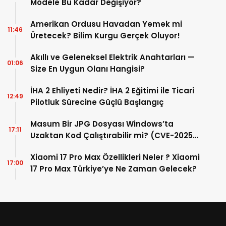
Modele Bu Kadar Değişiyor?
Amerikan Ordusu Havadan Yemek mi
11:46
Üretecek? Bilim Kurgu Gerçek Oluyor!
Akıllı ve Geleneksel Elektrik Anahtarları —
01:06
Size En Uygun Olanı Hangisi?
İHA 2 Ehliyeti Nedir? İHA 2 Eğitimi ile Ticari
12:49
Pilotluk Sürecine Güçlü Başlangıç
Masum Bir JPG Dosyası Windows’ta
17:11
Uzaktan Kod Çalıştırabilir mi? (CVE-2025-
50165 İncelemesi)
Xiaomi 17 Pro Max Özellikleri Neler ? Xiaomi
17:00
17 Pro Max Türkiye’ye Ne Zaman Gelecek?