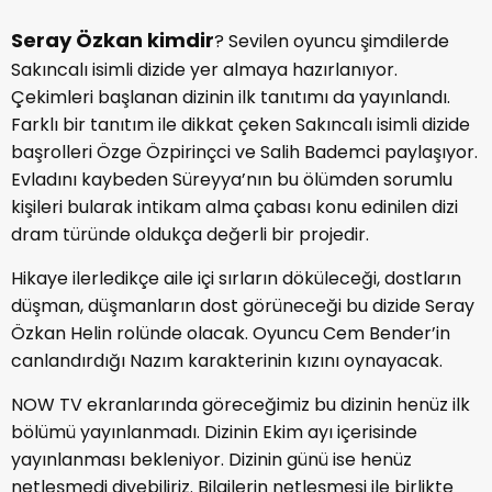
Seray Özkan kimdir
? Sevilen oyuncu şimdilerde
Sakıncalı isimli dizide yer almaya hazırlanıyor.
Çekimleri başlanan dizinin ilk tanıtımı da yayınlandı.
Farklı bir tanıtım ile dikkat çeken Sakıncalı isimli dizide
başrolleri Özge Özpirinçci ve Salih Bademci paylaşıyor.
Evladını kaybeden Süreyya’nın bu ölümden sorumlu
kişileri bularak intikam alma çabası konu edinilen dizi
dram türünde oldukça değerli bir projedir.
Hikaye ilerledikçe aile içi sırların döküleceği, dostların
düşman, düşmanların dost görüneceği bu dizide Seray
Özkan Helin rolünde olacak. Oyuncu Cem Bender’in
canlandırdığı Nazım karakterinin kızını oynayacak.
NOW TV ekranlarında göreceğimiz bu dizinin henüz ilk
bölümü yayınlanmadı. Dizinin Ekim ayı içerisinde
yayınlanması bekleniyor. Dizinin günü ise henüz
netleşmedi diyebiliriz. Bilgilerin netleşmesi ile birlikte