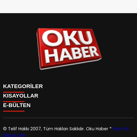
KATEGORİLER
KISAYOLLAR
ANASAYFA
E-BÜLTEN
Gündem
ANASAYFA
Gündem
Dünya
Politika
© Telif Hakkı 2007, Tüm Hakları Saklıdır.
Oku Haber
*
Uzm. Dr.
Dünya
Magazin
Derya Can
Politika