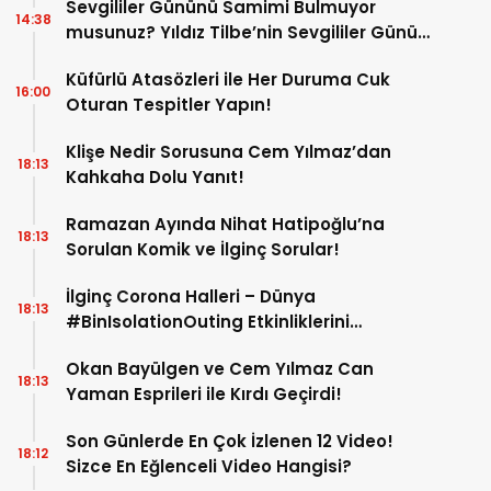
Sevgililer Gününü Samimi Bulmuyor
14:38
musunuz? Yıldız Tilbe’nin Sevgililer Günü
Şarkısı Gülmekten Kırıp Geçirecek!
Küfürlü Atasözleri ile Her Duruma Cuk
16:00
Oturan Tespitler Yapın!
Klişe Nedir Sorusuna Cem Yılmaz’dan
18:13
Kahkaha Dolu Yanıt!
Ramazan Ayında Nihat Hatipoğlu’na
18:13
Sorulan Komik ve İlginç Sorular!
İlginç Corona Halleri – Dünya
18:13
#BinIsolationOuting Etkinliklerini
Konuşuyor
Okan Bayülgen ve Cem Yılmaz Can
18:13
Yaman Esprileri ile Kırdı Geçirdi!
Son Günlerde En Çok İzlenen 12 Video!
18:12
Sizce En Eğlenceli Video Hangisi?