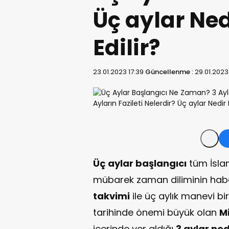
Üç aylar Ned
Edilir?
23.01.2023 17:39
Güncellenme :
29.01.2023
Üç aylar başlangıcı
tüm İslam
mübarek zaman diliminin hab
takvimi
ile üç aylık manevi bi
tarihinde önemi büyük olan
M
içerinde yer aldığı
3 aylar ned