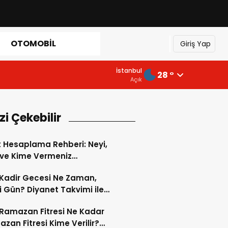
OTOMOBIL
Giriş Yap
İstanbul
28 °
Açık
izi Çekebilir
 Hesaplama Rehberi: Neyi,
 ve Kime Vermeniz
tiğini Adım Adım Öğrenin
Kadir Gecesi Ne Zaman,
 Gün? Diyanet Takvimi ile
ek Kadir Gecesi Tarihi
Ramazan Fitresi Ne Kadar
azan Fitresi Kime Verilir?