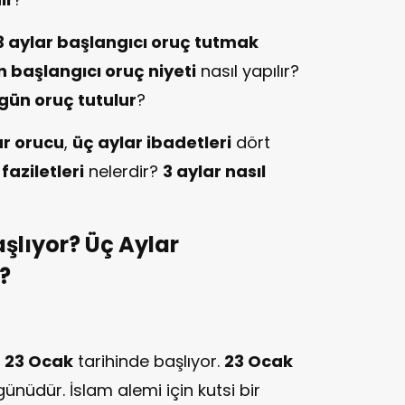
3 aylar başlangıcı oruç tutmak
n başlangıcı oruç niyeti
nasıl yapılır?
gün oruç tutulur
?
ar orucu
,
üç aylar ibadetleri
dört
faziletleri
nelerdir?
3 aylar nasıl
şlıyor? Üç Aylar
?
a
23 Ocak
tarihinde başlıyor.
23 Ocak
günüdür. İslam alemi için kutsi bir