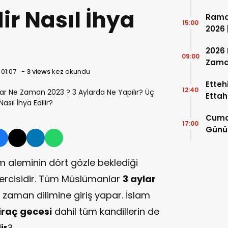
Rama
ir Nasıl İhya
Rama
Önce 
15:00
2026 
Olac
2026
09:00
Zama
 01:07
-
3 views
kez okundu
Etteh
12:40
Ettah
Tahiy
Cuma
Sures
17:00
Günü 
 aleminin dört gözle beklediği
ercisidir. Tüm Müslümanlar
3 aylar
r zaman dilimine giriş yapar. İslam
iraç gecesi
dahil tüm kandillerin de
ir
?