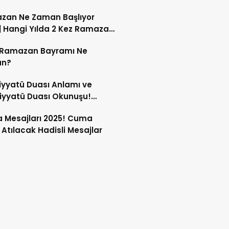
zan Fitresi Ramazan’dan
zan Ne Zaman Başlıyor
Verilir mi?
| Hangi Yılda 2 Kez Ramazan
ak?
 Ramazan Bayramı Ne
n?
iyyatü Duası Anlamı ve
iyyatü Duası Okunuşu!
yat Ne Demek? Ettehiyyatü
 Mesajları 2025! Cuma
i Dinle!
Atılacak Hadisli Mesajlar