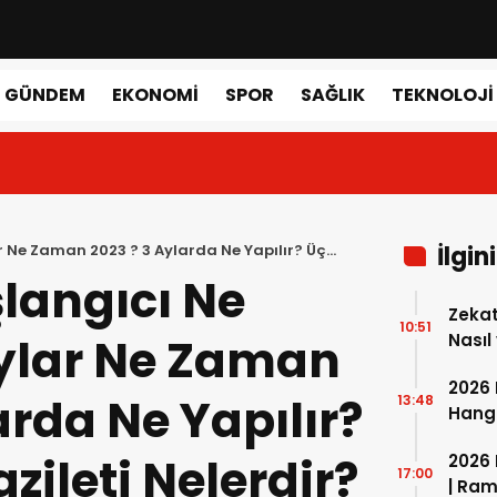
GÜNDEM
EKONOMI
SPOR
SAĞLIK
TEKNOLOJI
 Ne Zaman 2023 ? 3 Aylarda Ne Yapılır? Üç
İlgin
r Nasıl İhya Edilir?
langıcı Ne
Zekat
10:51
ylar Ne Zaman
Nasıl
Gerek
2026 
arda Ne Yapılır?
13:48
Hangi
Mübar
zileti Nelerdir?
2026 
17:00
| Ram