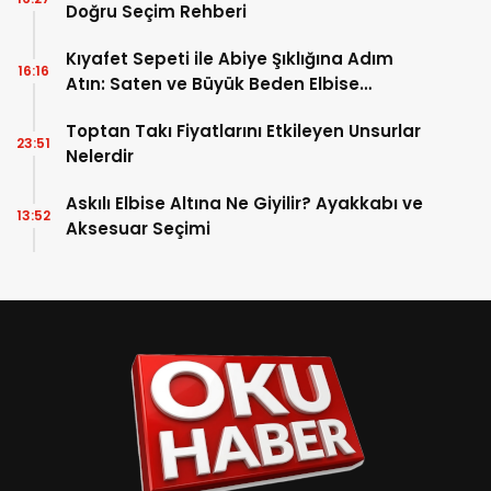
2026 Mezuniyet Balosu Takı Kombinleri:
16:27
Doğru Seçim Rehberi
Kıyafet Sepeti ile Abiye Şıklığına Adım
16:16
Atın: Saten ve Büyük Beden Elbise
Modellerinde Zarafet ve Konforun
Toptan Takı Fiyatlarını Etkileyen Unsurlar
Buluşma Noktası
23:51
Nelerdir
Askılı Elbise Altına Ne Giyilir? Ayakkabı ve
13:52
Aksesuar Seçimi