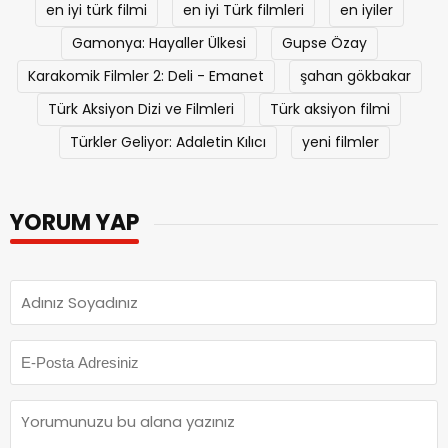
Biz Böyleyiz 2020
Eltilerin Savaşı Komedi
en iyi türk filmi
en iyi Türk filmleri
en iyiler
Gamonya: Hayaller Ülkesi
Gupse Özay
Karakomik Filmler 2: Deli - Emanet
şahan gökbakar
Türk Aksiyon Dizi ve Filmleri
Türk aksiyon filmi
Türkler Geliyor: Adaletin Kılıcı
yeni filmler
YORUM YAP