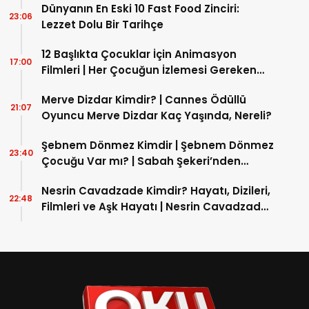
Ekranlara Dönen Çağlar Ertuğrul Kaç
Yaşında?
Dünyanın En Eski 10 Fast Food Zinciri:
23:06
Lezzet Dolu Bir Tarihçe
12 Başlıkta Çocuklar İçin Animasyon
17:00
Filmleri | Her Çocuğun İzlemesi Gereken
Animasyon Filmleri Nelerdir?
Merve Dizdar Kimdir? | Cannes Ödüllü
21:07
Oyuncu Merve Dizdar Kaç Yaşında, Nereli?
Şebnem Dönmez Kimdir | Şebnem Dönmez
23:40
Çocuğu Var mı? | Sabah Şekeri’nden
Spiritüel Yıldıza Giden Yol!
Nesrin Cavadzade Kimdir? Hayatı, Dizileri,
22:48
Filmleri ve Aşk Hayatı | Nesrin Cavadzade
Evli mi? | Güncel Biyografi