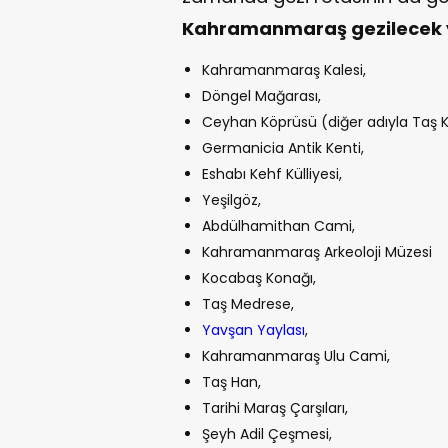
Kahramanmaraş gezilecek y
Kahramanmaraş Kalesi,
Döngel Mağarası,
Ceyhan Köprüsü (diğer adıyla Taş 
Germanicia Antik Kenti,
Eshabı Kehf Külliyesi,
Yeşilgöz,
Abdülhamithan Cami,
Kahramanmaraş Arkeoloji Müzesi
Kocabaş Konağı,
Taş Medrese,
Yavşan Yaylası
,
Kahramanmaraş Ulu Cami,
Taş Han,
Tarihi Maraş Çarşıları,
Şeyh Adil Çeşmesi,