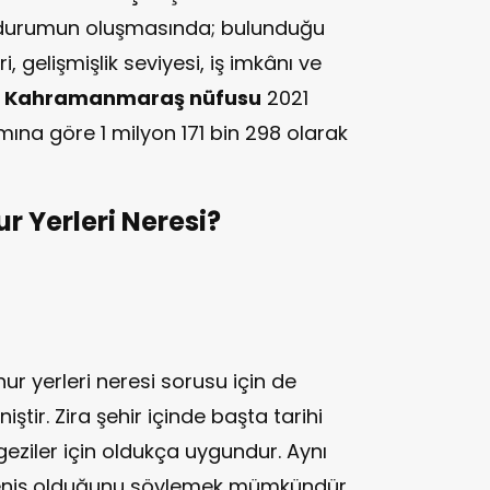
u durumun oluşmasında; bulunduğu
 gelişmişlik seviyesi, iş imkânı ve
.
Kahramanmaraş nüfusu
2021
mına göre 1 milyon 171 bin 298 olarak
r Yerleri Neresi?
r yerleri neresi sorusu için de
ştir. Zira şehir içinde başta tarihi
eziler için oldukça uygundur. Aynı
eniş olduğunu söylemek mümkündür.