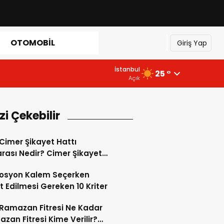
OTOMOBIL
Giriş Yap
İstanbul
25 °
Açık
izi Çekebilir
Cimer Şikayet Hattı
ası Nedir? Cimer Şikayet
Yapılır?
osyon Kalem Seçerken
t Edilmesi Gereken 10 Kriter
Ramazan Fitresi Ne Kadar
azan Fitresi Kime Verilir?