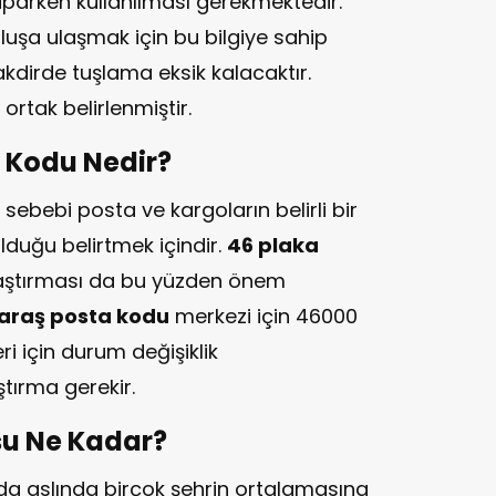
parken kullanılması gerekmektedir.
luşa ulaşmak için bu bilgiye sahip
kdirde tuşlama eksik kalacaktır.
 ortak belirlenmiştir.
a Kodu Nedir?
sebebi posta ve kargoların belirli bir
 olduğu belirtmek içindir.
46 plaka
raştırması da bu yüzden önem
raş posta kodu
merkezi için 46000
leri için durum değişiklik
tırma gerekir.
su Ne Kadar?
ında aslında birçok şehrin ortalamasına