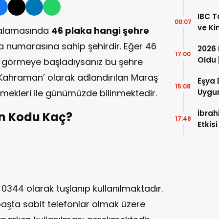
Rama
IBC T
Önce 
00:07
ve Ki
ıralamasında
46 plaka hangi şehre
Isıtm
numarasına sahip şehirdir. Eğer 46
2026
17:00
Oldu 
k görmeye başladıysanız bu şehre
Şartl
 ‘Kahraman’ olarak adlandırılan Maraş
Eşya 
15:08
emekleri ile günümüzde bilinmektedir.
Uygun
İbrah
an Kodu Kaç?
17:48
Etkis
0344 olarak tuşlanıp kullanılmaktadır.
aşta sabit telefonlar olmak üzere