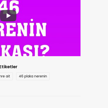
Etiketler
re ait
46 plaka nerenin