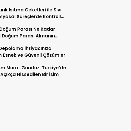
zan Fitresi Ramazan’dan
ank Isıtma Ceketleri ile Sıvı
Verilir mi?
myasal Süreçlerde Kontrollü
a Teknolojileri
 Doğum Parası Ne Kadar
| Doğum Parası Almanın
arı Neler?
Depolama İhtiyacınıza
 Esnek ve Güvenli Çözümler
im Murat Gündüz: Türkiye’de
i Açıkça Hissedilen Bir İsim