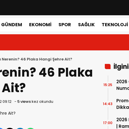
GÜNDEM
EKONOMI
SPOR
SAĞLIK
TEKNOLOJI
 Nerenin? 46 Plaka Hangi Şehre Ait?
İlgin
renin? 46 Plaka
2026 
 Ait?
15:25
Numar
Nasıl 
Prom
2 09:12
-
5 views
kez okundu
14:43
Dikka
2026 
17:00
| Ram