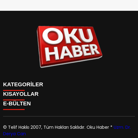
KATEGORİLER
KISAYOLLAR
ANASAYFA
E-BÜLTEN
Gündem
ANASAYFA
Gündem
Dünya
Politika
© Telif Hakkı 2007, Tüm Hakları Saklıdır.
Oku Haber
*
Uzm. Dr.
Dünya
Magazin
Derya Can
Politika
okuhaber.com
e-bültenine abone olarak, tarafınıza haber,