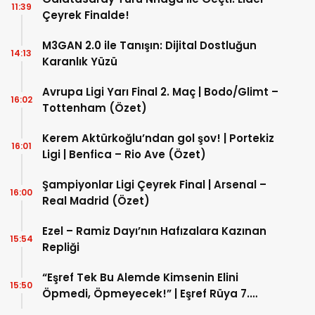
11:39
Çeyrek Finalde!
M3GAN 2.0 ile Tanışın: Dijital Dostluğun
14:13
Karanlık Yüzü
Avrupa Ligi Yarı Final 2. Maç | Bodo/Glimt –
16:02
Tottenham (Özet)
Kerem Aktürkoğlu’ndan gol şov! | Portekiz
16:01
Ligi | Benfica – Rio Ave (Özet)
Şampiyonlar Ligi Çeyrek Final | Arsenal –
16:00
Real Madrid (Özet)
Ezel – Ramiz Dayı’nın Hafızalara Kazınan
15:54
Repliği
“Eşref Tek Bu Alemde Kimsenin Elini
15:50
Öpmedi, Öpmeyecek!” | Eşref Rüya 7.
Bölüm (SON SAHNE)