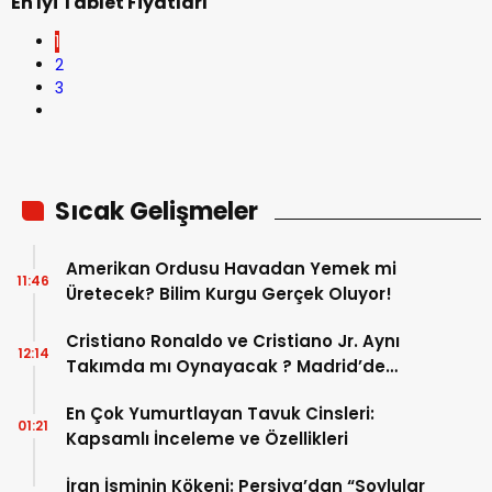
Ramazan Bayramı Tatili Ne Zaman? 2026
13:45
MEB Çalışma Takvimi ve 9 Günlük Tatil
Detayları
KATEGORİLER
KISAYOLLAR
ANASAYFA
E-BÜLTEN
Gündem