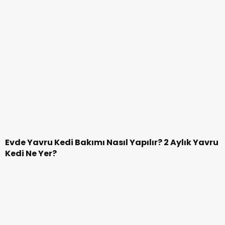
En İyi Tablet Markaları Hangileridir | 2020 Yılının
En İyi Tablet Fiyatları
1
2
3
Sıcak Gelişmeler
Amerikan Ordusu Havadan Yemek mi
11:46
Üretecek? Bilim Kurgu Gerçek Oluyor!
Cristiano Ronaldo ve Cristiano Jr. Aynı
12:14
Takımda mı Oynayacak ? Madrid’de