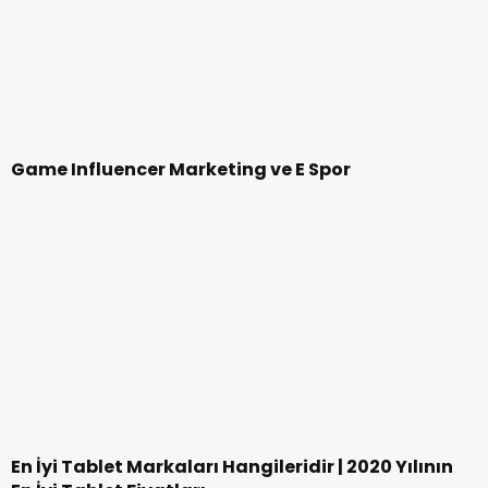
Tarihi “Baba-Oğul” Dönemimi Başlıyor ?
En Çok Yumurtlayan Tavuk Cinsleri:
01:21
Kapsamlı İnceleme ve Özellikleri
İran İsminin Kökeni: Persiya’dan “Soylular
10:51
Ülkesine” Merak Uyandıran Bir Dönüşüm!
İlber Ortaylı Neden Vefat Etti? İşte Dev
17:34
Çınarın Son Günleri ve İlber Ortaylı Ölüm
Sebebi
2026 Kadir Gecesi Ne Zaman, Hangi Gün?
13:48
Diyanet Takvimi ile Mübarek Kadir Gecesi
Tarihi
Timuçin Esen’in Eşi Bilge Türe Kimdir? Bilge
11:09
Türe Kaç Yaşında ve Nereli? | En Güzel
Bilge Türe Fotoğrafları
Doğum Kontrol Hapı Nasıl Kullanılır? 9
09:00
Maddede Tüm Detaylar
Yıldız Tilbe’den Gazze’de Dev İnsani Adım:
09:37
İkinci Çadır Kent Kuruldu!