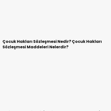
İade Hakkı Kaç Gün | Tüketici İade Hakkı Nasıl
Alınır | Cayma Hakkının Geçerli Olmadığı Ürünler
Nelerdir