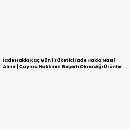
Türkiye’deki Tarihi Yerler Nerelerdir? Türkiye’nin
En İyi 20 Tarihi Eseri
Evde Yavru Kedi Bakımı Nasıl Yapılır? 2 Aylık Yavru
Kedi Ne Yer?