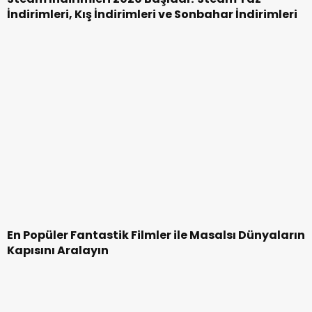
Çocuk Hakları Sözleşmesi Nedir? Çocuk Hakları
Sözleşmesi Maddeleri Nelerdir?
Ersin Korkut Kimdir | Ersin Korkut Kaç Yaşında |
Ersin Korkut Yılmaz Erdoğan’ın Neyi
Google Play Bedava Kod Nasıl Alınır?