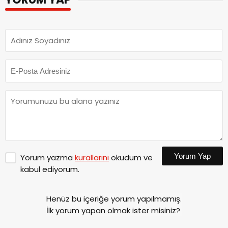
İlginizi Çekebilir
Sena Mia Kalıp Kimdir | Altı Üstü İstanbul
17:00
Melek’i Sena Mia Kalıp Kaç Yaşında?
Nehir Erdoğan Kimdir | Altı Üstü İstanbul
14:00
Zehra’sı Nehir Erdoğan Hasta mı?
İlker Aksum Kimdir? İlker Aksum’un Yeni
17:00
Dizisi Ne?
Melis Babadağ Kimdir | Melis Babadağ
17:00
Kiminle Evlendi? Melis Babadağ
İnstagram Hesabı Nedir?
Kaan Akkaya Kimdir | Altı Üstü İstanbul
17:00
Dizisi Oyuncusu Kaan Akkaya Nasıl Ünlü
Oldu?