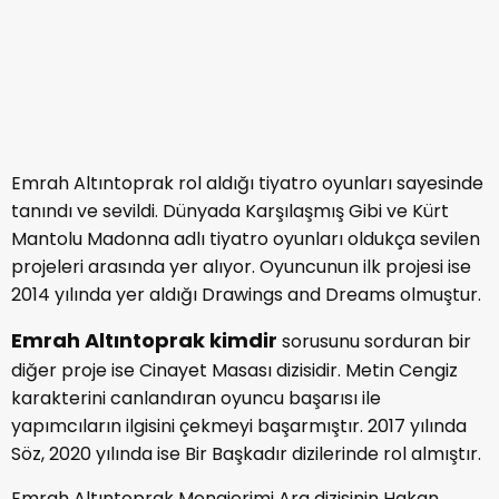
projeleri arasında yer alıyor. Oyuncunun ilk projesi ise
2014 yılında yer aldığı Drawings and Dreams olmuştur.
Emrah Altıntoprak kimdir
sorusunu sorduran bir
diğer proje ise Cinayet Masası dizisidir. Metin Cengiz
karakterini canlandıran oyuncu başarısı ile
yapımcıların ilgisini çekmeyi başarmıştır. 2017 yılında
Söz, 2020 yılında ise Bir Başkadır dizilerinde rol almıştır.
Emrah Altıntoprak Menajerimi Ara dizisinin Hakan
karakterini oynamıştır. İki sezon boyunca dizide yer
alan oyuncunun bir sonraki projesi ise Ayak işleri
olmuştur. Geçtiğimiz dönemlerin fenomen dizisi olan
Masumlar Apartmanı’nın oyuncu kadrosunda da yer
alan Altıntoprak burada kısa bir süre Barkın
karakterine hayat vermişti.
Emrah Altıntoprak kimdir
sorularını sorduran asıl
proje ise Kızılcık Şerbeti oldu diyebiliriz. Pasif bir