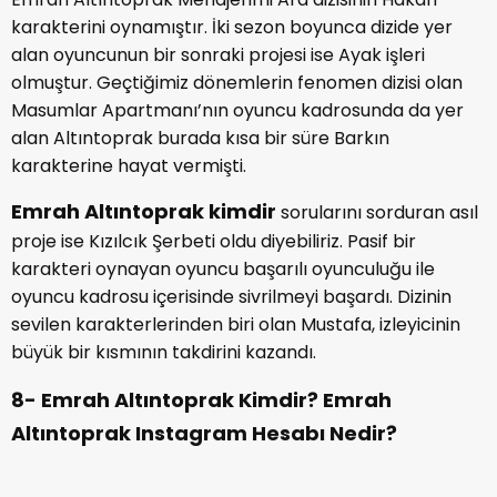
karakteri oynayan oyuncu başarılı oyunculuğu ile
oyuncu kadrosu içerisinde sivrilmeyi başardı. Dizinin
sevilen karakterlerinden biri olan Mustafa, izleyicinin
büyük bir kısmının takdirini kazandı.
8- Emrah Altıntoprak Kimdir? Emrah
Altıntoprak Instagram Hesabı Nedir?
Emrah Altıntoprak kimdir
diyorsanız ve sosyal
medya hesaplarını incelemek istiyorsanız
@emrahaltintoprak
hesabı ile aratabilirsiniz.
Yaklaşık 15 bin takipçisi bulunan oyuncu, Instagram
üzerinde sıkça paylaşımlarda bulunmaktadır.
9- Kızılcık Şerbeti Mustafa Kim? Mustafa