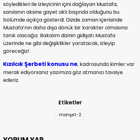
YORUM YAP
Yorum Yap
Yorum yazma
kurallarını
okudum ve
kabul ediyorum.
Henüz bu içeriğe yorum yapılmamış.
İlk yorum yapan olmak ister misiniz?