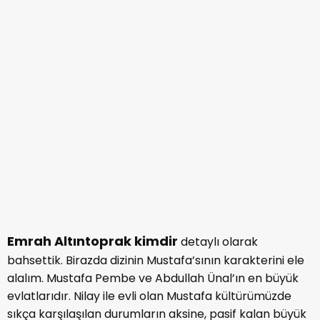
sıkça karşılaşılan durumların aksine, pasif kalan büyük
çocuğu canlandırıyor.
Ailenin en sessiz sakini, bir o kadar safı olan Mustafa
ailesi tarafından pasif görülüyor. Ailedeki herkes onun
aklının yavaş işlediğini düşünüyor. Ancak Mustafa
görünenin aksine zevkleri olan, duygularını açıkça belli
edebilen ve tamamen pozitiflikten beslenen bir
karakterdir.
Mustafa’yı bu ailede geriye iten ve pasif bırakan şey
aile içi kıskançlıklar ve kıyaslardır. Babası ve Fatih’in
aksine Mustafa şirket işleri yerine mutfak ve benzeri
konulara ilgi duyuyor. Karşısında onu anlayabilecek bir
annesi olmadığından, Kıvılcım’ın annesi Sönmez’e
anne yakınlığı duyuyor diyebiliriz.
Şimdilerde babasından destek alan ve Sönmez ile bir
kafe formatı oluşturan Mustafa, Nursema’nın