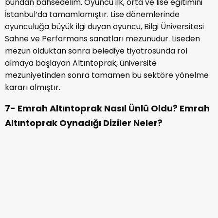
bundan bahsedelim. Oyuncu ilk, orta ve lise eğitimini
İstanbul’da tamamlamıştır. Lise dönemlerinde
oyunculuğa büyük ilgi duyan oyuncu, Bilgi Üniversitesi
Sahne ve Performans sanatları mezunudur. Liseden
mezun olduktan sonra belediye tiyatrosunda rol
almaya başlayan Altıntoprak, üniversite
mezuniyetinden sonra tamamen bu sektöre yönelme
kararı almıştır.
7- Emrah Altıntoprak Nasıl Ünlü Oldu? Emrah
Altıntoprak Oynadığı Diziler Neler?
Emrah Altıntoprak rol aldığı tiyatro oyunları sayesinde
tanındı ve sevildi. Dünyada Karşılaşmış Gibi ve Kürt
Mantolu Madonna adlı tiyatro oyunları oldukça sevilen