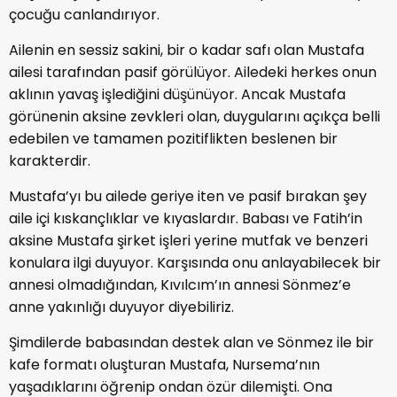
yaşadıklarını öğrenip ondan özür dilemişti. Ona
söyledikleri ile izleyicinin içini dağlayan Mustafa,
sanılanın aksine gayet aklı başında olduğunu bu
bölümde açıkça gösterdi. Dizide zaman içerisinde
Mustafa’nın daha dışa dönük bir karakter olmasına
tanık olacağız. Bakalım dizinin gidişatı Mustafa
üzerinde ne gibi değişiklikler yaratacak, izleyip
göreceğiz!
Kızılcık Şerbeti konusu ne
, kadrosunda kimler var
merak ediyorsanız yazımıza göz atmanızı tavsiye
ederiz.
Etiketler
manşet-2