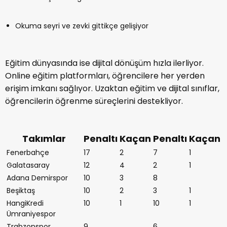
Okuma seyri ve zevki gittikçe gelişiyor
Eğitim dünyasında ise dijital dönüşüm hızla ilerliyor.
Online eğitim platformları, öğrencilere her yerden
erişim imkanı sağlıyor. Uzaktan eğitim ve dijital sınıflar,
öğrencilerin öğrenme süreçlerini destekliyor.
Takımlar
Penaltı
Kaçan
Penaltı
Kaçan
Fenerbahçe
17
2
7
1
Galatasaray
12
4
2
1
Adana Demirspor
10
3
8
Beşiktaş
10
2
3
1
HangiKredi
10
1
10
1
Ümraniyespor
Trabzonspor
9
6