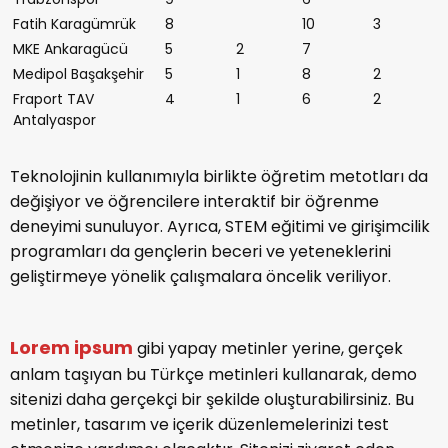
Fatih Karagümrük
8
10
3
MKE Ankaragücü
5
2
7
Medipol Başakşehir
5
1
8
2
Fraport TAV
4
1
6
2
Antalyaspor
Teknolojinin kullanımıyla birlikte öğretim metotları da
değişiyor ve öğrencilere interaktif bir öğrenme
deneyimi sunuluyor. Ayrıca, STEM eğitimi ve girişimcilik
programları da gençlerin beceri ve yeteneklerini
geliştirmeye yönelik çalışmalara öncelik veriliyor.
Lorem ipsum
gibi yapay metinler yerine, gerçek
anlam taşıyan bu Türkçe metinleri kullanarak, demo
sitenizi daha gerçekçi bir şekilde oluşturabilirsiniz. Bu
metinler, tasarım ve içerik düzenlemelerinizi test