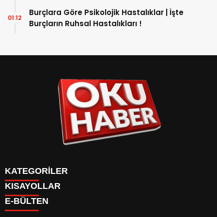
Yatırım Yapmalı? İkizler Burcu Hangi Ay
Burçlara Göre Psikolojik Hastalıklar | İşte
Özelliklerini Taşır?
01:12
Burçların Ruhsal Hastalıkları !
KATEGORİLER
KISAYOLLAR
ANASAYFA
E-BÜLTEN
Gündem
ANASAYFA