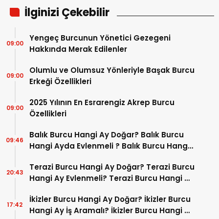
İlginizi Çekebilir
Yengeç Burcunun Yönetici Gezegeni
09:00
Hakkında Merak Edilenler
Olumlu ve Olumsuz Yönleriyle Başak Burcu
09:00
Erkeği Özellikleri
2025 Yılının En Esrarengiz Akrep Burcu
09:00
Özellikleri
Balık Burcu Hangi Ay Doğar? Balık Burcu
09:46
Hangi Ayda Evlenmeli ? Balık Burcu Hangi
Ayda Yatırım Yapmalı ? Balık Burcu Hangi
Terazi Burcu Hangi Ay Doğar? Terazi Burcu
Ayda İşlerde Başarılı Olur?
20:43
Hangi Ay Evlenmeli? Terazi Burcu Hangi Ay
Çocuk Yapmalı? Terazi Burcu Hangi Ay
İkizler Burcu Hangi Ay Doğar? İkizler Burcu
Girişim Yapmalı?
17:42
Hangi Ay İş Aramalı? İkizler Burcu Hangi Ay