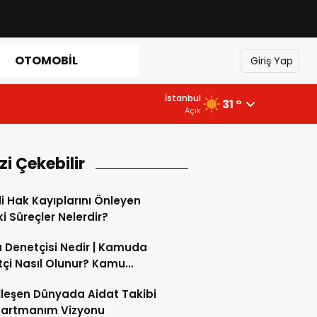
OTOMOBIL
Giriş Yap
İstanbul
31 °
Açık
izi Çekebilir
 Hak Kayıplarını Önleyen
i Süreçler Nelerdir?
Denetçisi Nedir | Kamuda
çi Nasıl Olunur? Kamu
çisi Ne Kadar Maaş Alır?
alleşen Dünyada Aidat Takibi
partmanım Vizyonu