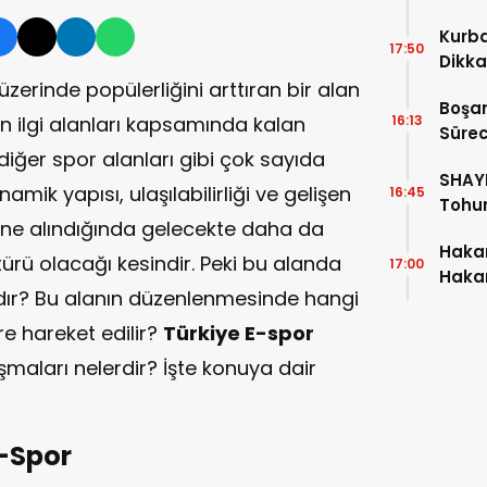
Kurba
17:50
Dikka
erinde popülerliğini arttıran bir alan
Boşa
ın ilgi alanları kapsamında kalan
16:13
Sürec
diğer spor alanları gibi çok sayıda
Gerek
SHAYE
namik yapısı, ulaşılabilirliği ve gelişen
16:45
Tohum
üne alındığında gelecekte daha da
Güzel
Hakar
türü olacağı kesindir. Peki bu alanda
17:00
Haka
dır? Bu alanın düzenlenmesinde hangi
mı? H
İspat
e hareket edilir?
Türkiye E-spor
şmaları nelerdir? İşte konuya dair
-Spor