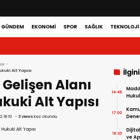
GÜNDEM
EKONOMI
SPOR
SAĞLIK
TEKNOLOJI
lar
kuki Alt Yapısı
İlgin
Gelişen Alanı
Maddi
14:45
kuki Alt Yapısı
Hukuk
Kamu 
17:00
Denet
2 18:10
-
3 views
kez okundu
Denet
Dijit
18:20
ve A