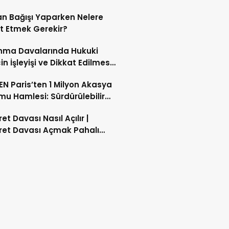
n Bağışı Yaparken Nelere
t Etmek Gerekir?
nma Davalarında Hukuki
in İşleyişi ve Dikkat Edilmesi
enler
N Paris’ten 1 Milyon Akasya
u Hamlesi: Sürdürülebilir
likte Yeni Dönem
et Davası Nasıl Açılır |
ret Davası Açmak Pahalı
akaret Suçu Nasıl
lanır?