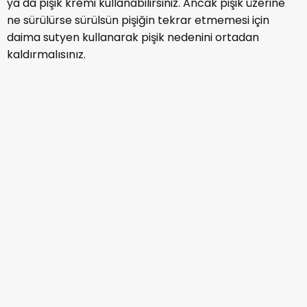
Pişik nedir; vücudun hava almayan yerlerinde özellikle
kıvrım yerlerinde ortaya çıkan bir cilt sorunudur. Pişik
oluşumu, derinin esnek ve sağlıklı yapısını bozar,
derinin iltihaplanmasına neden olarak kızarıklık veya
döküntü şeklinde kendisini gösterir.
Pişik Neden Olur? Pişik Nedenleri
Nelerdir?
Genellikle vücudun kıvrım yerlerinin ıslak ya da nemli
kalması sonucunda pişik ortaya çıkar. Dolayısı ile
çoğunlukla bebeklerde sık görülür. Çünkü bebeklerde
özellikle alt bezi kullanan bebeklerde idrar
beklemesine bağlı olarak popoda, bacak aralarında
ve makatta pişik meydana gelir.