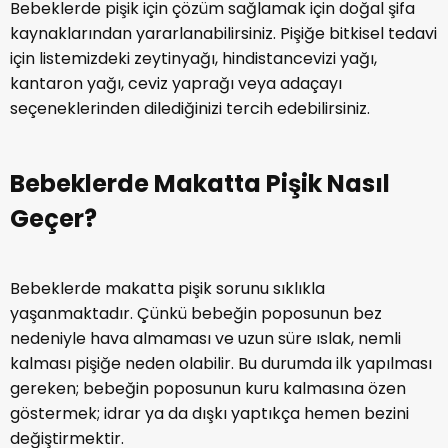
temizlenmelidir. Çünkü pişik bölgesini yani makatı sert
hareketlerle temizlemek, tahrişle birlikte lezyon
gelişmesine yol açabilir. Temizleme ve bakım işlemi
tamamlandıktan sonra pişik kremleri sürülmeli ya da
pişiğe iyi gelen doğal, bitkisel ürünler uygulanmalıdır.
Tüm bunların sonrasında bebek bezi çok sıkı
bağlanmamalı, pişik bölgesinin hava alması
sağlanmalıdır.
Bebeklerde Pişik ve Ateş Varsa
Mutlaka Doktora Gidin!
Bazen bebeklerde pişik çözümü evde yapılamaz.
Örneğin; pişik olan bebekte ateş de eşlik ediyorsa ve
ciltte kabarma, acılı döküntü yaşanıyorsa pişik nasıl
geçer doğal yöntemleri uygulamak yerine mutlaka bir