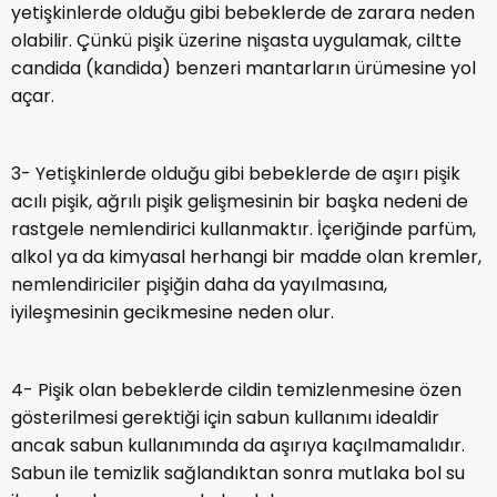
nemlendiriciler pişiğin daha da yayılmasına,
iyileşmesinin gecikmesine neden olur.
4- Pişik olan bebeklerde cildin temizlenmesine özen
gösterilmesi gerektiği için sabun kullanımı idealdir
ancak sabun kullanımında da aşırıya kaçılmamalıdır.
Sabun ile temizlik sağlandıktan sonra mutlaka bol su
ile sabun hemen arındırılmalıdır.
5- Bebeklerde pişik en hızlı nasıl geçer diyorsanız
mutlaka bebek kıyafetlerinde seçici davranın ve
naylon içeriği yüksek kıyafetler giydirmeyin. Onun
yerine rahat, vücuda yapışmayan ve cildin hava
almasını sağlayan kıyafetler tercih edin.