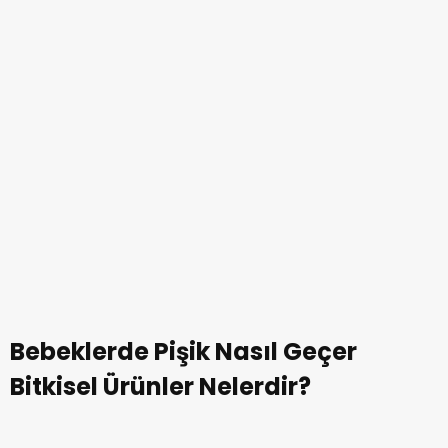
seçeneklerinden dilediğinizi tercih edebilirsiniz.
Bebeklerde Makatta Pişik Nasıl
Geçer?
Bebeklerde makatta pişik sorunu sıklıkla
yaşanmaktadır. Çünkü bebeğin poposunun bez
nedeniyle hava almaması ve uzun süre ıslak, nemli
kalması pişiğe neden olabilir. Bu durumda ilk yapılması
gereken; bebeğin poposunun kuru kalmasına özen
göstermek; idrar ya da dışkı yaptıkça hemen bezini
değiştirmektir.
Ardından da pişik bölgesi yumuşak hareketlerle