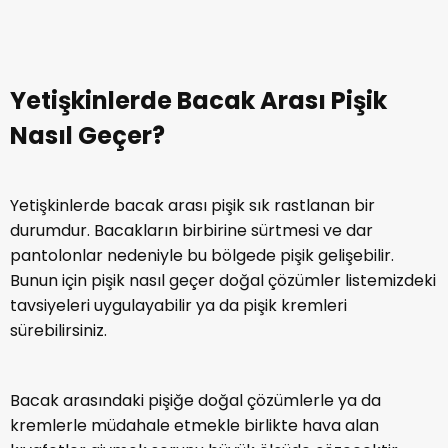
Neden Olur, Nasıl Geçer?
Kadınlarda göğüs altında pişik gelişmesi de sık
rastlanan bir durumdur. Çoğunlukla büyük ve sarkmış
göğüslere sahip kadınlarda sık tekrar eder. Çünkü
büyük ve sarkmış göğüsler nedeniyle cilt hava alamaz
ve terlemeye bağlı olarak da sürekli nemli kalır.
Dolayısı ile pişiğe davetiye çıkarır.
Göğüs altındaki pişik için çözüm sağlamak için bölgenin
sık sık hava alması adına toparlayıcı sutyen
kullanabilir, pişiğe doğal bitkisel uygulamalar yapabilir
ya da pişik kremi kullanabilirsiniz. Ancak pişik üzerine
ne sürülürse sürülsün pişiğin tekrar etmemesi için
daima sutyen kullanarak pişik nedenini ortadan
kaldırmalısınız.