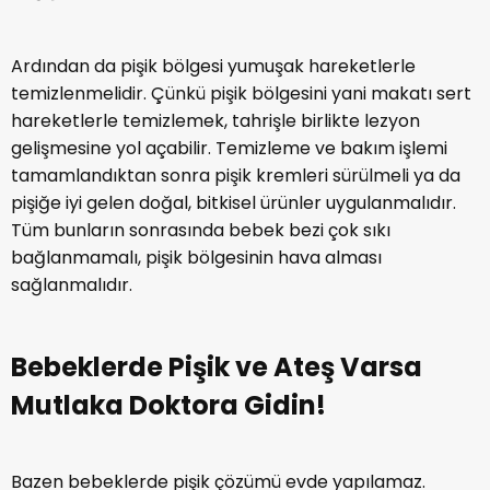
pediatri doktoruna muayene olunmalı ve önerdiği
tedavi uygulanmalı.