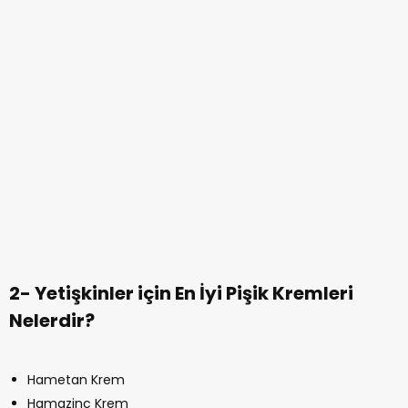
2- Yetişkinler için En İyi Pişik Kremleri
Nelerdir?
Hametan Krem
Hamazinc Krem
Fito Krem
Bepanthol Sensiderm
Travazol Krem
Desitin
Trosyd
Sudocrem
Vaseline – Vazelin