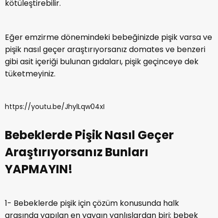
Bebeklerde Pişik Nasıl Geçer
Araştırıyorsanız Bunları
YAPMAYIN!
1- Bebeklerde pişik için çözüm konusunda halk
arasında yapılan en yaygın yanlışlardan biri; bebek
pudrası kullanmaktır. Bebek pudrası pişiklerde
kullanıldığında fayda sağlamaktadır ancak her zaman
değil! Özellikle aşırı pişikte bebek pudrası kullanımı
cildin daha çok kurumasına yol açıp tahrişe neden
olabilir.
Ayrıca bebeklerde pişik çözümü için bebek pudrası
kullanımın bir başka zararı daha var... Eğer bebek
pudrası yanlışlıkla da olsa bebeklerin solunum yoluna