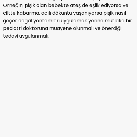
Yetişkinlerde Bacak Arası Pişik
Nasıl Geçer?
Yetişkinlerde bacak arası pişik sık rastlanan bir
durumdur. Bacakların birbirine sürtmesi ve dar
pantolonlar nedeniyle bu bölgede pişik gelişebilir.
Bunun için pişik nasıl geçer doğal çözümler listemizdeki
tavsiyeleri uygulayabilir ya da pişik kremleri
sürebilirsiniz.
Bacak arasındaki pişiğe doğal çözümlerle ya da
kremlerle müdahale etmekle birlikte hava alan
kıyafetler giymek sorunu büyük ölçüde çözecektir.
Kadınlarda Göğüs Altında Pişik