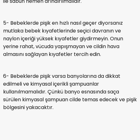
6- Bebeklerde pişik varsa banyolarına da dikkat
edilmeli ve kimyasal içerikli şampuanlar
kullanılmamalıdır. Çünkü banyo esnasında saça
sürülen kimyasal şampuan cilde temas edecek ve pişik
bölgesini yakacaktır.
Bebeklerde Pişik Nasıl Geçer
Bitkisel Ürünler Nelerdir?
Bebeklerde pişik için çözüm sağlamak için doğal şifa
kaynaklarından yararlanabilirsiniz. Pişiğe bitkisel tedavi
için listemizdeki zeytinyağı, hindistancevizi yağı,
kantaron yağı, ceviz yaprağı veya adaçayı