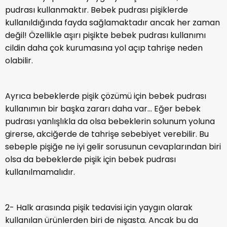
girerse, akciğerde de tahrişe sebebiyet verebilir. Bu
sebeple pişiğe ne iyi gelir sorusunun cevaplarından biri
olsa da bebeklerde pişik için bebek pudrası
kullanılmamalıdır.
2- Halk arasında pişik tedavisi için yaygın olarak
kullanılan ürünlerden biri de nişasta. Ancak bu da
yetişkinlerde olduğu gibi bebeklerde de zarara neden
olabilir. Çünkü pişik üzerine nişasta uygulamak, ciltte
candida (kandida) benzeri mantarların ürümesine yol
açar.
3- Yetişkinlerde olduğu gibi bebeklerde de aşırı pişik
acılı pişik, ağrılı pişik gelişmesinin bir başka nedeni de
rastgele nemlendirici kullanmaktır. İçeriğinde parfüm,
alkol ya da kimyasal herhangi bir madde olan kremler,