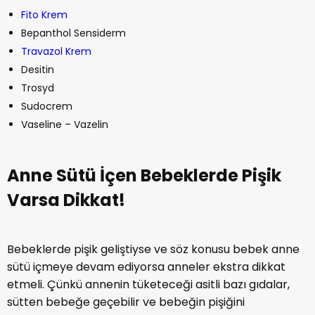
Anne Sütü İçen Bebeklerde Pişik
Varsa Dikkat!
Bebeklerde pişik geliştiyse ve söz konusu bebek anne
sütü içmeye devam ediyorsa anneler ekstra dikkat
etmeli. Çünkü annenin tüketeceği asitli bazı gıdalar,
sütten bebeğe geçebilir ve bebeğin pişiğini
kötüleştirebilir.
Eğer emzirme dönemindeki bebeğinizde pişik varsa ve
pişik nasıl geçer araştırıyorsanız domates ve benzeri
gibi asit içeriği bulunan gıdaları, pişik geçinceye dek
tüketmeyiniz.
https://youtu.be/JhylLqw04xI