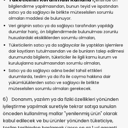
içerisinde ön
bilgilendirme yapılmasından, bunun teyid ve ispatından
satıcı ya da sağlayıcı ile birlikte müteselsilen sorumlu
olmaları maddesi de bulunuyor.
Veri girişinin satıcı ya da sağlayıcı tarafından yapıldığı
durumlar hariç, ön bilgilendirmede bulunulması zorunlu
hususlardaki eksikliklerden sorumlu olmaları,
Tüketicilerin satıcı ya da sağlayıcılar ile yaptıkları işlemlere
dair kayıtların tutulmasından ve de bunların talep edilmesi
durumunda bilgilerin, tüketiciler ile ilgili kamu kurum ve
kuruluşlarına sunulmasından sorumlu olmaları,
Satıcı ya da sağlayıcı adına bedel tahsil ettikleri
durumlarda, teslim ya da ifa ile cayma hakkına dair
yükümlülüklerden satıcı ve sağlayıcı ile birlikte
müteselsilen sorumlu olmaları gerekecek.
6) Donanım, yazılım ya da fiziki özellikleri yönünden
iyileştirme yapılmak suretiyle tekrar satışa sunulan
önceden kullanılmış mallar "yenilenmiş ürün" olarak
kabul edilecek ve bu ürünler yönünden tüketiciye,
teslim tarihinden başlamak üzere en az 1 yıl garanti