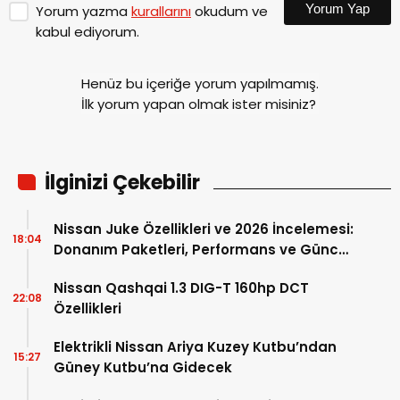
Yorum Yap
Yorum yazma
kurallarını
okudum ve
kabul ediyorum.
Henüz bu içeriğe yorum yapılmamış.
İlk yorum yapan olmak ister misiniz?
İlginizi Çekebilir
Nissan Juke Özellikleri ve 2026 İncelemesi:
18:04
Donanım Paketleri, Performans ve Güncel
Fiyatlar
Nissan Qashqai 1.3 DIG-T 160hp DCT
22:08
Özellikleri
Elektrikli Nissan Ariya Kuzey Kutbu’ndan
15:27
Güney Kutbu’na Gidecek