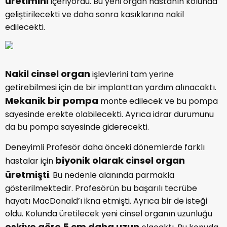
üretimini
içeriyordu. Bu yeni organ hastanın kolunda
geliştirilecekti ve daha sonra kasıklarına nakil
edilecekti.
Nakil cinsel organ
işlevlerini tam yerine
getirebilmesi için de bir implanttan yardım alınacaktı.
Mekanik bir pompa
monte edilecek ve bu pompa
sayesinde erekte olabilecekti. Ayrıca idrar durumunu
da bu pompa sayesinde giderecekti.
Deneyimli Profesör daha önceki dönemlerde farklı
biyonik olarak cinsel organ
hastalar için
üretmişti
. Bu nedenle alanında parmakla
gösterilmektedir. Profesörün bu başarılı tecrübe
hayatı MacDonald’ı ikna etmişti. Ayrıca bir de isteği
oldu. Kolunda üretilecek yeni cinsel organın uzunluğu
eskiye göre 5 cm daha uzun