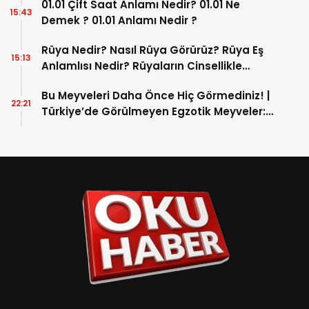
01.01 Çift Saat Anlamı Nedir? 01.01 Ne
15:43
Demek ? 01.01 Anlamı Nedir ?
Rüya Nedir? Nasıl Rüya Görürüz? Rüya Eş
15:13
Anlamlısı Nedir? Rüyaların Cinsellikle
İlişkisi
Bu Meyveleri Daha Önce Hiç Görmediniz! |
22:21
Türkiye’de Görülmeyen Egzotik Meyveler:
Safou’dan Jack Fruit’e Lezzetli Bir Dünya
Turu