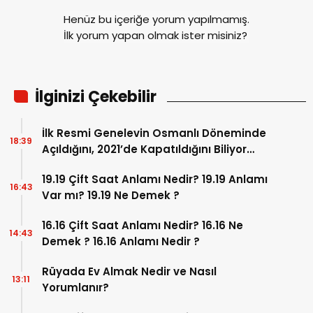
Henüz bu içeriğe yorum yapılmamış.
İlk yorum yapan olmak ister misiniz?
İlginizi Çekebilir
İlk Resmi Genelevin Osmanlı Döneminde
18:39
Açıldığını, 2021’de Kapatıldığını Biliyor
muydunuz? İşte, Osmanlı’dan Bugüne
19.19 Çift Saat Anlamı Nedir? 19.19 Anlamı
Kadar Genelevlere Yolculuk…
16:43
Var mı? 19.19 Ne Demek ?
16.16 Çift Saat Anlamı Nedir? 16.16 Ne
14:43
Demek ? 16.16 Anlamı Nedir ?
Rüyada Ev Almak Nedir ve Nasıl
13:11
Yorumlanır?