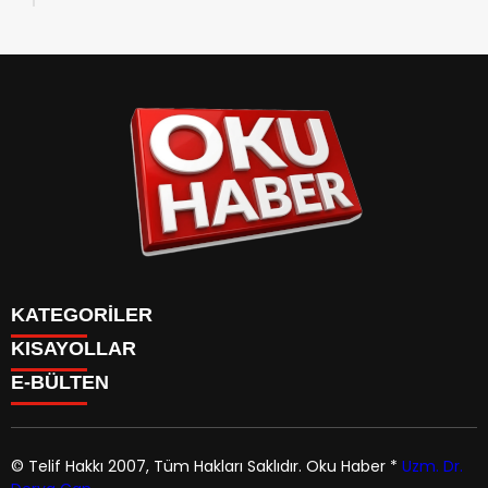
KATEGORİLER
KISAYOLLAR
ANASAYFA
E-BÜLTEN
Gündem
ANASAYFA
Gündem
Dünya
Politika
© Telif Hakkı 2007, Tüm Hakları Saklıdır.
Oku Haber
*
Uzm. Dr.
Dünya
Magazin