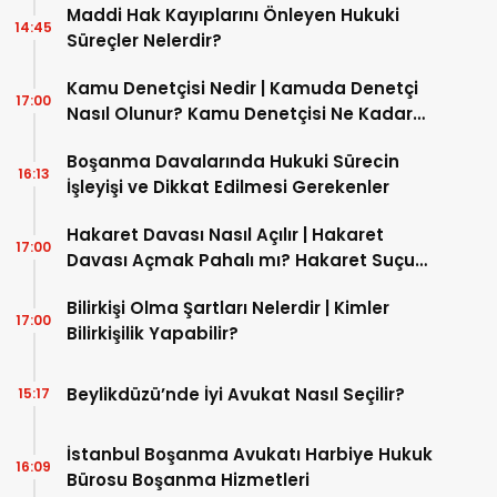
Maddi Hak Kayıplarını Önleyen Hukuki
14:45
Süreçler Nelerdir?
Kamu Denetçisi Nedir | Kamuda Denetçi
17:00
Nasıl Olunur? Kamu Denetçisi Ne Kadar
Maaş Alır?
Boşanma Davalarında Hukuki Sürecin
16:13
İşleyişi ve Dikkat Edilmesi Gerekenler
Hakaret Davası Nasıl Açılır | Hakaret
17:00
Davası Açmak Pahalı mı? Hakaret Suçu
Nasıl İspatlanır?
Bilirkişi Olma Şartları Nelerdir | Kimler
17:00
Bilirkişilik Yapabilir?
Beylikdüzü’nde İyi Avukat Nasıl Seçilir?
15:17
İstanbul Boşanma Avukatı Harbiye Hukuk
16:09
Bürosu Boşanma Hizmetleri