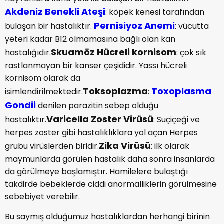
Akdeniz Benekli Ateşi
: köpek kenesi tarafından
Pernisiyoz Anemi
bulaşan bir hastalıktır.
: vücutta
yeteri kadar B12 olmamasına bağlı olan kan
Skuamöz Hücreli kornisom
hastalığıdır.
: çok sık
rastlanmayan bir kanser çeşididir. Yassı hücreli
kornisom olarak da
Toksoplazma
Toxoplasma
isimlendirilmektedir.
:
Gondii
denilen parazitin sebep olduğu
Varicella Zoster Virüsü
hastalıktır.
: Suçiçeği ve
herpes zoster gibi hastalıklıklara yol açan Herpes
Zika Virüsü
grubu virüslerden biridir.
: ilk olarak
maymunlarda görülen hastalık daha sonra insanlarda
da görülmeye başlamıştır. Hamilelere bulaştığı
takdirde bebeklerde ciddi anormalliklerin görülmesine
sebebiyet verebilir.
Bu saymış olduğumuz hastalıklardan herhangi birinin