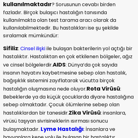
kullanılmaktadır
? Sorusunun cevabı birden
fazladır. Birçok bulaşıcı hastalığın tanısında
kullanılmakta olan test tarama aracı olarak da
kullanılabilmektedir. Bu hastalıkları ise şu şekilde
sıralamak mümkündür:
Sifiliz
:
Cinsel ilişki
ile bulaşan bakterilerin yol açtığı bir
hastalıktır. Hastalıktan en çok etkilenen bölgeler, ağız
AIDS
ve cinsel bölgelerdir.
: Dünya’da çok sayıda
insanın hayatını kaybetmesine sebep olan hastalık,
bağışıklık sistemini zayıflatarak vücutta birçok
Rota Virüsü
hastalığın oluşmasına nede oluyor.
:
Bebeklerde ya da küçük çocuklarda diyare hastalığına
sebep olmaktadır. Çocuk ölümlerine sebep olan
Zika Virüsü
hastalıklardan bir tanesidir.
: insanlara,
virüsü taşıyan sivrisineklerin ısırması sonucu
Lyme Hastalığı
bulaşmaktadır.
: İnsanlara ve
hayvanlara kene yolu ile bulaşan bir hastalıktır.