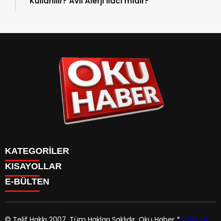
Kullanılır? Avil Alerji İlacı mıdır?
KATEGORİLER
KISAYOLLAR
ANASAYFA
E-BÜLTEN
Gündem
ANASAYFA
Gündem
Dünya
Politika
© Telif Hakkı 2007, Tüm Hakları Saklıdır.
Oku Haber
*
Uzm. Dr.