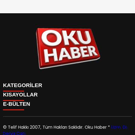
Detayları
KATEGORİLER
KISAYOLLAR
ANASAYFA
E-BÜLTEN
Gündem
ANASAYFA
Gündem
Dünya
Politika
© Telif Hakkı 2007, Tüm Hakları Saklıdır.
Oku Haber
*
Uzm. Dr.
Dünya
Magazin
Derya Can
Politika