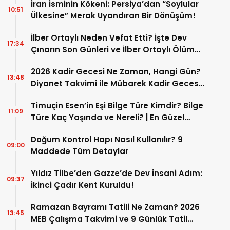
İran İsminin Kökeni: Persiya’dan “Soylular
10:51
Ülkesine” Merak Uyandıran Bir Dönüşüm!
İlber Ortaylı Neden Vefat Etti? İşte Dev
17:34
Çınarın Son Günleri ve İlber Ortaylı Ölüm
Sebebi
2026 Kadir Gecesi Ne Zaman, Hangi Gün?
13:48
Diyanet Takvimi ile Mübarek Kadir Gecesi
Tarihi
Timuçin Esen’in Eşi Bilge Türe Kimdir? Bilge
11:09
Türe Kaç Yaşında ve Nereli? | En Güzel
Bilge Türe Fotoğrafları
Doğum Kontrol Hapı Nasıl Kullanılır? 9
09:00
Maddede Tüm Detaylar
Yıldız Tilbe’den Gazze’de Dev İnsani Adım:
09:37
İkinci Çadır Kent Kuruldu!
Ramazan Bayramı Tatili Ne Zaman? 2026
13:45
MEB Çalışma Takvimi ve 9 Günlük Tatil