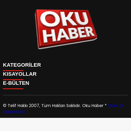
KATEGORİLER
KISAYOLLAR
ANASAYFA
E-BÜLTEN
Gündem
ANASAYFA
Gündem
Dünya
Politika
© Telif Hakkı 2007, Tüm Hakları Saklıdır.
Oku Haber
*
Uzm. Dr.
Dünya
Magazin
Derya Can
Politika
okuhaber.com
e-bültenine abone olarak, tarafınıza haber,
Yaşam
Magazin
duyuru ve kampanya içerikli e-postaların gönderilmesini
Ekonomi