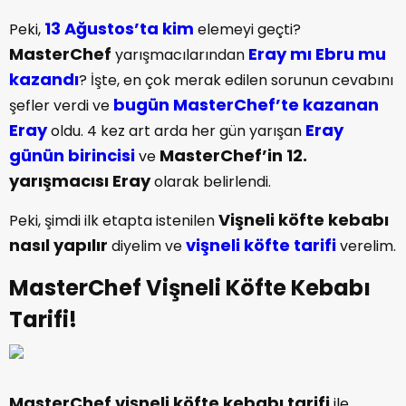
13 Ağustos’ta kim
Peki,
elemeyi geçti?
MasterChef
Eray mı Ebru mu
yarışmacılarından
kazandı
? İşte, en çok merak edilen sorunun cevabını
bugün MasterChef’te kazanan
şefler verdi ve
Eray
Eray
oldu. 4 kez art arda her gün yarışan
günün birincisi
MasterChef’in 12.
ve
yarışmacısı Eray
olarak belirlendi.
Vişneli köfte kebabı
Peki, şimdi ilk etapta istenilen
nasıl yapılır
vişneli köfte tarifi
diyelim ve
verelim.
MasterChef Vişneli Köfte Kebabı
Tarifi!
MasterChef vişneli köfte kebabı tarifi
ile