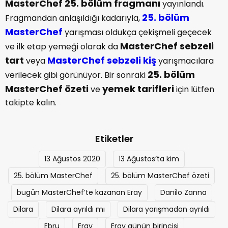
MasterChef 25. bölüm fragmanı
yayınlandı.
25. bölüm
Fragmandan anlaşıldığı kadarıyla,
MasterChef
yarışması oldukça çekişmeli geçecek
MasterChef sebzeli
ve ilk etap yemeği olarak da
tart
MasterChef sebzeli kiş
veya
yarışmacılara
25. bölüm
verilecek gibi görünüyor. Bir sonraki
MasterChef özeti
yemek tarifleri
ve
için lütfen
takipte kalın.
Etiketler
13 Ağustos 2020
13 Ağustos’ta kim
25. bölüm MasterChef
25. bölüm MasterChef özeti
bugün MasterChef’te kazanan Eray
Danilo Zanna
Dilara
Dilara ayrıldı mı
Dilara yarışmadan ayrıldı