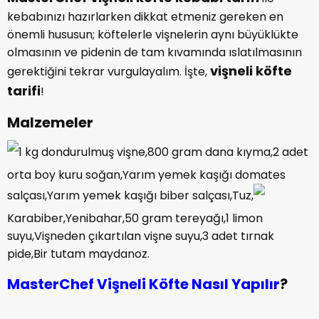
kebabınızı hazırlarken dikkat etmeniz gereken en
önemli hususun; köftelerle vişnelerin aynı büyüklükte
olmasının ve pidenin de tam kıvamında ıslatılmasının
vişneli köfte
gerektiğini tekrar vurgulayalım. İşte,
tarifi
!
Malzemeler
1 kg dondurulmuş vişne,800 gram dana kıyma,2 adet
orta boy kuru soğan,Yarım yemek kaşığı domates
salçası,Yarım yemek kaşığı biber salçası,Tuz,
Karabiber,Yenibahar,50 gram tereyağı,1 limon
suyu,Vişneden çıkartılan vişne suyu,3 adet tırnak
pide,Bir tutam maydanoz.
MasterChef Vişneli Köfte Nasıl Yapılır
?