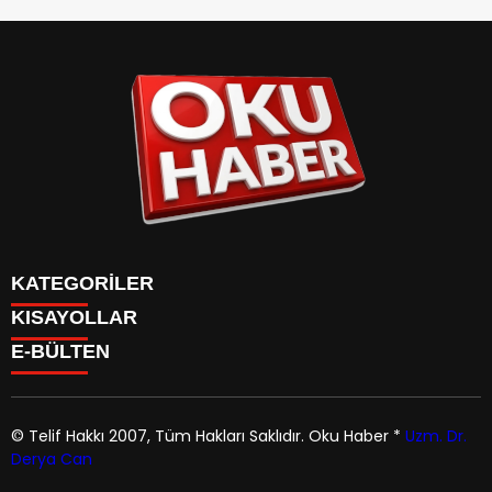
KATEGORİLER
KISAYOLLAR
ANASAYFA
E-BÜLTEN
Gündem
ANASAYFA
Gündem
Dünya
Politika
© Telif Hakkı 2007, Tüm Hakları Saklıdır.
Oku Haber
*
Uzm. Dr.
Dünya
Magazin
Derya Can
Politika
okuhaber.com
e-bültenine abone olarak, tarafınıza haber,
Yaşam
Magazin