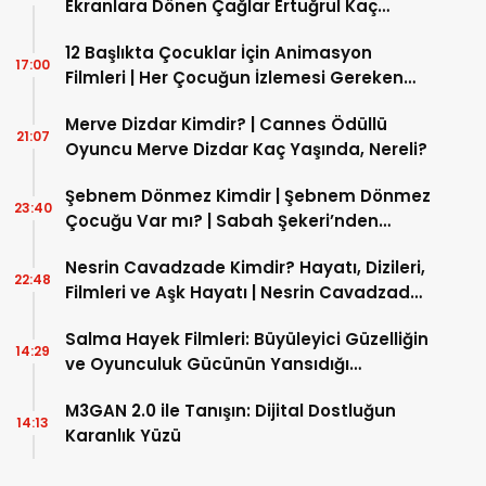
Ekranlara Dönen Çağlar Ertuğrul Kaç
Yaşında?
12 Başlıkta Çocuklar İçin Animasyon
17:00
Filmleri | Her Çocuğun İzlemesi Gereken
Animasyon Filmleri Nelerdir?
Merve Dizdar Kimdir? | Cannes Ödüllü
21:07
Oyuncu Merve Dizdar Kaç Yaşında, Nereli?
Şebnem Dönmez Kimdir | Şebnem Dönmez
23:40
Çocuğu Var mı? | Sabah Şekeri’nden
Spiritüel Yıldıza Giden Yol!
Nesrin Cavadzade Kimdir? Hayatı, Dizileri,
22:48
Filmleri ve Aşk Hayatı | Nesrin Cavadzade
Evli mi? | Güncel Biyografi
Salma Hayek Filmleri: Büyüleyici Güzelliğin
14:29
ve Oyunculuk Gücünün Yansıdığı
Yapımlar
M3GAN 2.0 ile Tanışın: Dijital Dostluğun
14:13
Karanlık Yüzü