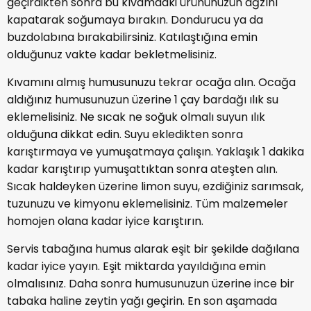
geçirdikten sonra bu kıvamdaki ürününüzün ağzını
kapatarak soğumaya bırakın. Dondurucu ya da
buzdolabına bırakabilirsiniz. Katılaştığına emin
olduğunuz vakte kadar bekletmelisiniz.
Kıvamını almış humusunuzu tekrar ocağa alın. Ocağa
aldığınız humusunuzun üzerine 1 çay bardağı ılık su
eklemelisiniz. Ne sıcak ne soğuk olmalı suyun ılık
olduğuna dikkat edin. Suyu ekledikten sonra
karıştırmaya ve yumuşatmaya çalışın. Yaklaşık 1 dakika
kadar karıştırıp yumuşattıktan sonra ateşten alın.
Sıcak haldeyken üzerine limon suyu, ezdiğiniz sarımsak,
tuzunuzu ve kimyonu eklemelisiniz. Tüm malzemeler
homojen olana kadar iyice karıştırın.
Servis tabağına humus alarak eşit bir şekilde dağılana
kadar iyice yayın. Eşit miktarda yayıldığına emin
olmalısınız. Daha sonra humusunuzun üzerine ince bir
tabaka haline zeytin yağı geçirin. En son aşamada