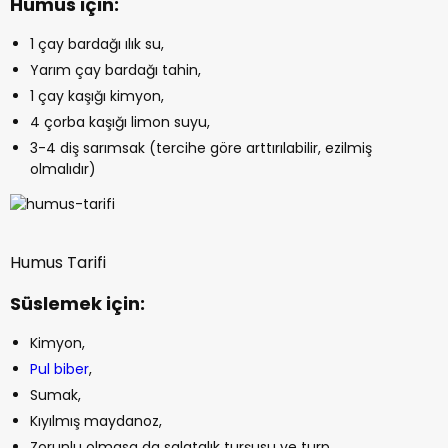
Humus için:
1 çay bardağı ılık su,
Yarım çay bardağı tahin,
1 çay kaşığı kimyon,
4 çorba kaşığı limon suyu,
3-4 diş sarımsak (tercihe göre arttırılabilir, ezilmiş
olmalıdır)
Humus Tarifi
Süslemek için:
Kimyon,
Pul biber
,
Sumak,
Kıyılmış maydanoz,
Zorunlu olmasa da salatalık turşusu ve turp.