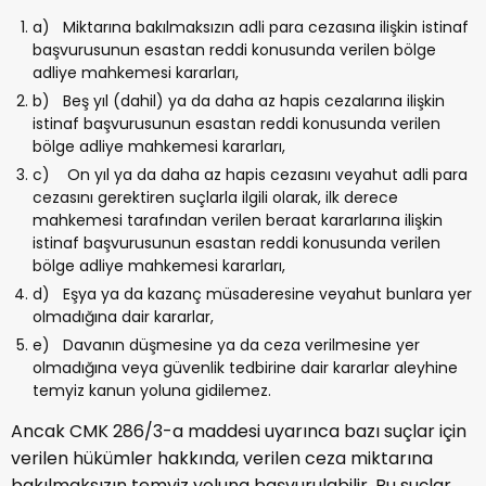
a) Miktarına bakılmaksızın adli para cezasına ilişkin istinaf
başvurusunun esastan reddi konusunda verilen bölge
adliye mahkemesi kararları,
b) Beş yıl (dahil) ya da daha az hapis cezalarına ilişkin
istinaf başvurusunun esastan reddi konusunda verilen
bölge adliye mahkemesi kararları,
c) On yıl ya da daha az hapis cezasını veyahut adli para
cezasını gerektiren suçlarla ilgili olarak, ilk derece
mahkemesi tarafından verilen beraat kararlarına ilişkin
istinaf başvurusunun esastan reddi konusunda verilen
bölge adliye mahkemesi kararları,
d) Eşya ya da kazanç müsaderesine veyahut bunlara yer
olmadığına dair kararlar,
e) Davanın düşmesine ya da ceza verilmesine yer
olmadığına veya güvenlik tedbirine dair kararlar aleyhine
temyiz kanun yoluna gidilemez.
Ancak CMK 286/3-a maddesi uyarınca bazı suçlar için
verilen hükümler hakkında, verilen ceza miktarına
bakılmaksızın temyiz yoluna başvurulabilir. Bu suçlar