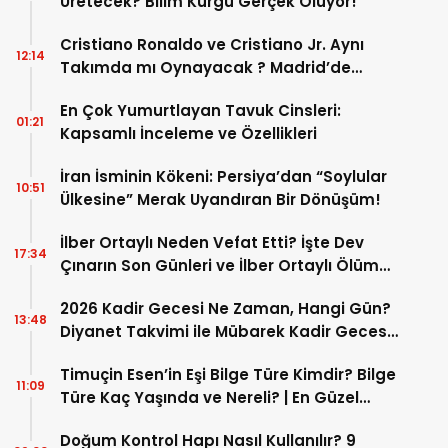
Üretecek? Bilim Kurgu Gerçek Oluyor!
Cristiano Ronaldo ve Cristiano Jr. Aynı
12:14
Takımda mı Oynayacak ? Madrid’de
Tarihi “Baba-Oğul” Dönemimi Başlıyor ?
En Çok Yumurtlayan Tavuk Cinsleri:
01:21
Kapsamlı İnceleme ve Özellikleri
İran İsminin Kökeni: Persiya’dan “Soylular
10:51
Ülkesine” Merak Uyandıran Bir Dönüşüm!
İlber Ortaylı Neden Vefat Etti? İşte Dev
17:34
Çınarın Son Günleri ve İlber Ortaylı Ölüm
Sebebi
2026 Kadir Gecesi Ne Zaman, Hangi Gün?
13:48
Diyanet Takvimi ile Mübarek Kadir Gecesi
Tarihi
Timuçin Esen’in Eşi Bilge Türe Kimdir? Bilge
11:09
Türe Kaç Yaşında ve Nereli? | En Güzel
Bilge Türe Fotoğrafları
Doğum Kontrol Hapı Nasıl Kullanılır? 9