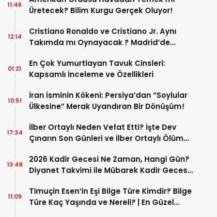
11:46
Üretecek? Bilim Kurgu Gerçek Oluyor!
Cristiano Ronaldo ve Cristiano Jr. Aynı
12:14
Takımda mı Oynayacak ? Madrid’de
Tarihi “Baba-Oğul” Dönemimi Başlıyor ?
En Çok Yumurtlayan Tavuk Cinsleri:
01:21
Kapsamlı İnceleme ve Özellikleri
İran İsminin Kökeni: Persiya’dan “Soylular
10:51
Ülkesine” Merak Uyandıran Bir Dönüşüm!
İlber Ortaylı Neden Vefat Etti? İşte Dev
17:34
Çınarın Son Günleri ve İlber Ortaylı Ölüm
Sebebi
2026 Kadir Gecesi Ne Zaman, Hangi Gün?
13:48
Diyanet Takvimi ile Mübarek Kadir Gecesi
Tarihi
Timuçin Esen’in Eşi Bilge Türe Kimdir? Bilge
11:09
Türe Kaç Yaşında ve Nereli? | En Güzel
Bilge Türe Fotoğrafları